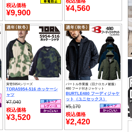
税込価格
税込価格
¥4,560
¥9,900
寅壱5954シリーズ
バートル作業服（旧クロカメ被服）
TORA5954-516 ホッケーシ
480 フード付きジャケット
BURTLE480 フーディジャケ
ャツ
ット（ユニセックス）
¥7,040
¥5,170
税込価格
税込価格
¥3,520
¥2,420