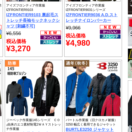
防
アイズフロンティア作業服
アイズフロンティア作業服
IZFRONTIER9103
IZFRONTIER9031シリーズ
IZFRONTIER9103 裏起毛ス
IZFRONTIER9036 A.D.スト
トレッチ長袖モックネックシ
レッチナイロンパーカー
ャツ [刺繍不可]
¥9,966
¥6,556
税込価格
税込価格
¥4,980
¥3,270
ジーベック作業服145シリーズ ＣＯ
バートル作業服（旧クロカメ被服）
₂由来のエコ素材制電2ＷＡＹストレッ
3250 幅広く着用できるジャケット
チ作業服
BURTLE3250 ジャケット