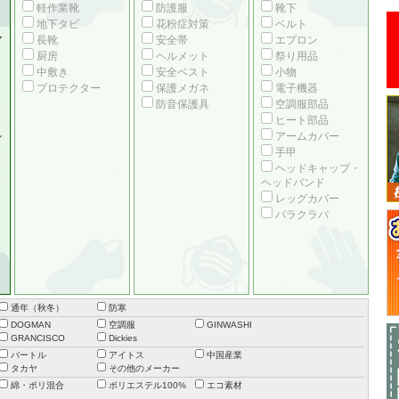
軽作業靴
防護服
靴下
地下タビ
花粉症対策
ベルト
ア
長靴
安全帯
エプロン
厨房
ヘルメット
祭り用品
中敷き
安全ベスト
小物
プロテクター
保護メガネ
電子機器
防音保護具
空調服部品
ヒート部品
シ
アームカバー
手甲
ヘッドキャップ・
ヘッドバンド
レッグカバー
バラクラバ
通年（秋冬）
防寒
DOGMAN
空調服
GINWASHI
GRANCISCO
Dickies
バートル
アイトス
中国産業
タカヤ
その他のメーカー
綿・ポリ混合
ポリエステル100%
エコ素材