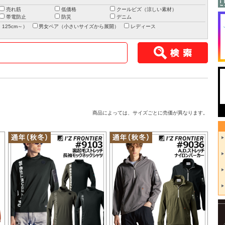
売れ筋
低価格
クールビズ（涼しい素材）
帯電防止
防災
デニム
125cm～）
男女ペア（小さいサイズから展開）
レディース
商品によっては、サイズごとに売価が異なります。