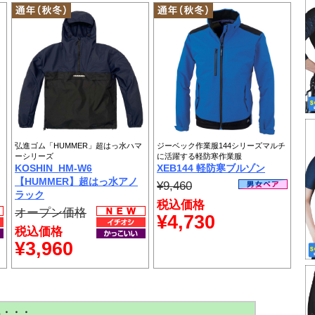
弘進ゴム「HUMMER」超はっ水ハマ
ジーベック作業服144シリーズマルチ
ーシリーズ
に活躍する軽防寒作業服
KOSHIN_HM-W6
XEB144 軽防寒ブルゾン
【HUMMER】超はっ水アノ
¥9,460
ラック
税込価格
オープン価格
¥4,730
税込価格
¥3,960
ら・・・