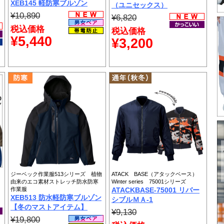
XEB145 軽防寒ブルゾン
（ユニセックス）
¥10,890
¥6,820
税込価格
税込価格
¥5,440
¥3,200
ジーベック作業服513シリーズ 植物
ATACK BASE（アタックベース）
由来のエコ素材ストレッチ防水防寒
Winter series 75001シリーズ
作業服
ATACKBASE-75001 リバー
XEB513 防水軽防寒ブルゾン
シブルＭＡ-1
【冬のマストアイテム】
¥9,130
¥19,800