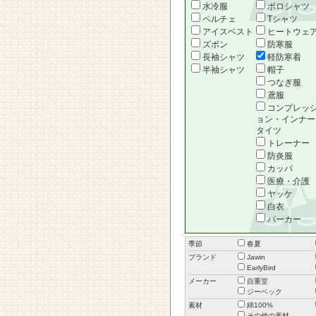
水冷服
ポロシャツ
ペルチェ
Tシャツ
アイスベスト
ヒートウェ
ズボン
防寒服
長袖シャツ
軽防寒着
半袖シャツ
帽子
つなぎ服
鳶服
コンプレッ
ョン・インナー
タイツ
トレーナー
防炎服
カッパ
医療・介護
ヤッケ
白衣
パーカー
季節
春夏
ブランド
Jawin
EarlyBird
メーカー
自重堂
ジーベック
素材
綿100%
その他の素材