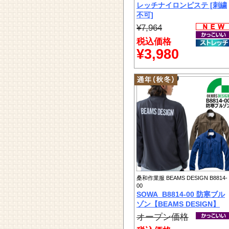
レッチナイロンピステ [刺繍
不可]
¥7,964
税込価格
¥3,980
桑和作業服 BEAMS DESIGN B8814-
00
SOWA_B8814-00 防寒ブル
ゾン【BEAMS DESIGN】
オープン価格