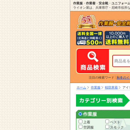
作業服
・
作業着
・
安全靴
・
ユニフォー
ライオン屋は、兵庫県庁・尼崎市役所など
注目の検索ワード
秋冬のイ
ホーム
作業服
軽防寒着
アイ
作業服
上着
ベスト
空調服
スモック