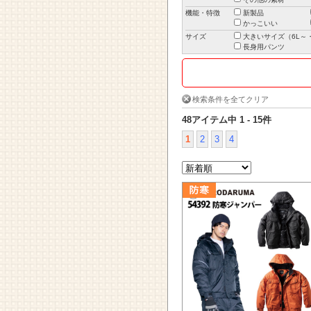
機能・特徴
新製品
かっこいい
サイズ
大きいサイズ（6L～・
長身用パンツ
検索条件を全てクリア
48アイテム中 1 - 15件
1
2
3
4