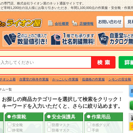
ム
の専門店、株式会社ライオン屋のネット通販サイトです。
常時1,200社の法人様にお取り引きいただき、年間1,100,000点の作業服・安全靴・作
会社概要
店舗情報
チオシ上着
自重堂の秋冬作業服
かっこいい作業服
低価格の作業服
シモンの安全靴
テム一覧
お探しの商品カテゴリーを選択して検索をクリック！
キーワードを入力いただくと、さらに絞り込めます。
作業靴
安全保護具
作業用品
安全靴
防塵マスク
冷感グッズ
静電靴
防毒マスク
手袋