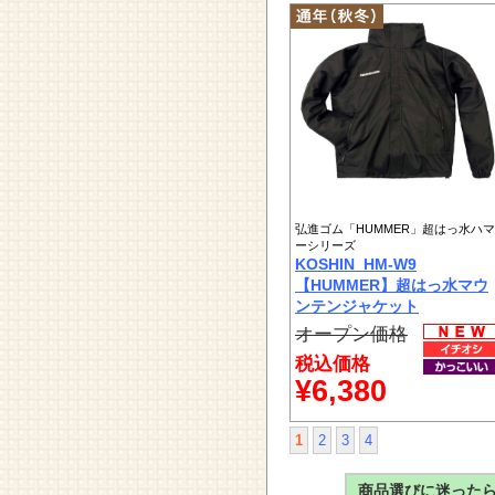
弘進ゴム「HUMMER」超はっ水ハマ
ーシリーズ
KOSHIN_HM-W9
【HUMMER】超はっ水マウ
ンテンジャケット
オープン価格
税込価格
¥6,380
1
2
3
4
商品選びに迷った