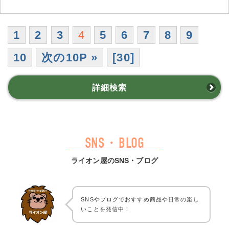
1
2
3
4
5
6
7
8
9
10
次の10P »
[30]
詳細検索
SNS・BLOG
ライオン屋のSNS・ブログ
SNSやブログでおすすめ商品や日常の楽し
いことを発信中！