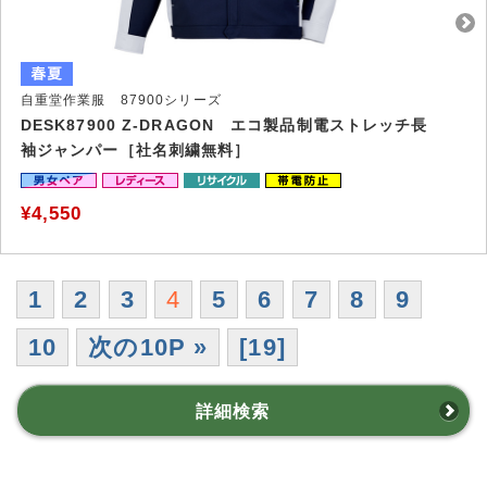
自重堂作業服 87900シリーズ
DESK87900 Z-DRAGON エコ製品制電ストレッチ長
袖ジャンパー［社名刺繍無料］
¥4,550
1
2
3
4
5
6
7
8
9
10
次の10P »
[19]
詳細検索