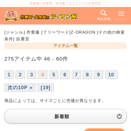
作業服・作業着・安全靴・ユニフォームの専門店
商品検索
メニュー
[ジャンル] 作業服 [フリーワード]Z-DRAGON [その他の検索
条件] 自重堂
アイテム一覧
275アイテム中 46 - 60件
1
2
3
4
5
6
7
8
9
10
次の10P »
[19]
商品によっては、サイズごとに売価が異なります。
新着順