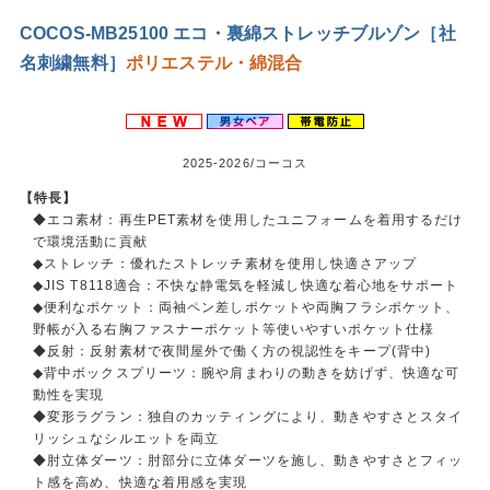
COCOS-MB25100 エコ・裏綿ストレッチブルゾン［社
名刺繍無料］
ポリエステル・綿混合
2025-2026/コーコス
【特長】
◆エコ素材：再生PET素材を使用したユニフォームを着用するだけ
で環境活動に貢献
◆ストレッチ：優れたストレッチ素材を使用し快適さアップ
◆JIS T8118適合：不快な静電気を軽減し快適な着心地をサポート
◆便利なポケット：両袖ペン差しポケットや両胸フラシポケット、
野帳が入る右胸ファスナーポケット等使いやすいポケット仕様
◆反射：反射素材で夜間屋外で働く方の視認性をキープ(背中)
◆背中ボックスプリーツ：腕や肩まわりの動きを妨げず、快適な可
動性を実現
◆変形ラグラン：独自のカッティングにより、動きやすさとスタイ
リッシュなシルエットを両立
◆肘立体ダーツ：肘部分に立体ダーツを施し、動きやすさとフィッ
ト感を高め、快適な着用感を実現