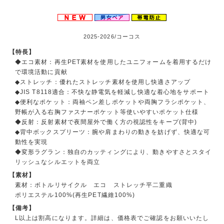
2025-2026/コーコス
【特長】
◆エコ素材：再生PET素材を使用したユニフォームを着用するだけ
で環境活動に貢献
◆ストレッチ：優れたストレッチ素材を使用し快適さアップ
◆JIS T8118適合：不快な静電気を軽減し快適な着心地をサポート
◆便利なポケット：両袖ペン差しポケットや両胸フラシポケット、
野帳が入る右胸ファスナーポケット等使いやすいポケット仕様
◆反射：反射素材で夜間屋外で働く方の視認性をキープ(背中)
◆背中ボックスプリーツ：腕や肩まわりの動きを妨げず、快適な可
動性を実現
◆変形ラグラン：独自のカッティングにより、動きやすさとスタイ
リッシュなシルエットを両立
【素材】
素材：ボトルリサイクル エコ ストレッチ平二重織
ポリエステル100%(再生PET繊維100%)
【備考】
L以上は割高になります。詳細は、価格表でご確認をお願いいたし