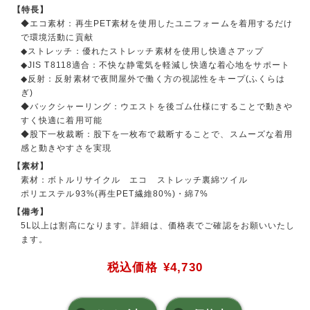
【特長】
◆エコ素材：再生PET素材を使用したユニフォームを着用するだけ
で環境活動に貢献
◆ストレッチ：優れたストレッチ素材を使用し快適さアップ
◆JIS T8118適合：不快な静電気を軽減し快適な着心地をサポート
◆反射：反射素材で夜間屋外で働く方の視認性をキープ(ふくらは
ぎ)
◆バックシャーリング：ウエストを後ゴム仕様にすることで動きや
すく快適に着用可能
◆股下一枚裁断：股下を一枚布で裁断することで、スムーズな着用
感と動きやすさを実現
【素材】
素材：ボトルリサイクル エコ ストレッチ裏綿ツイル
ポリエステル93%(再生PET繊維80%)・綿7%
【備考】
5L以上は割高になります。詳細は、価格表でご確認をお願いいたし
ます。
税込価格
¥4,730