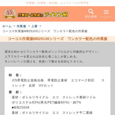
作業服・作業着・安全靴・ユニフォームの専門店
商品検索
メニュー
ホーム
作業服
上着
コーコス作業服MB25100シリーズ ワンカラー配色の作業服
コーコス作業服MB25100シリーズ ワンカラー配色の作業服
濃淡を効かせたワンカラー配色がシンプルながら印象的なデザイン。
上下でカラーを変えれば自在な着こなしが楽しめる。
モンバレーノが届ける、色使いで魅せる自由なスタイル。
特 長：
JIS帯電防止規格合格 帯電防止素材 エコマーク対応 ス
トレッチ 反射 UVカット
素 材：
素材：ボトルリサイクル エコ ストレッチ裏綿ツイル
ポリエステル93%(再生PET繊維80%)・綿7%
■MB25008
素材：ボトルリサイクル エコ ストレッチ平二重織