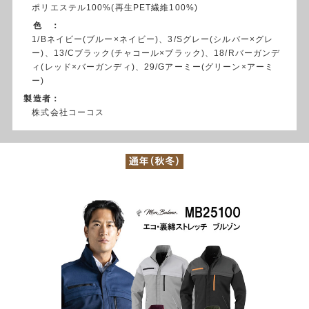
ポリエステル100%(再生PET繊維100%)
色 ：
1/Bネイビー(ブルー×ネイビー)、3/Sグレー(シルバー×グレ
ー)、13/Cブラック(チャコール×ブラック)、18/Rバーガンデ
ィ(レッド×バーガンディ)、29/Gアーミー(グリーン×アーミ
ー)
製造者：
株式会社コーコス