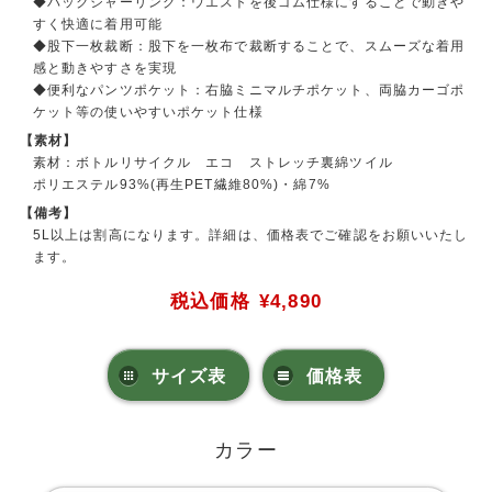
◆バックシャーリング：ウエストを後ゴム仕様にすることで動きや
すく快適に着用可能
◆股下一枚裁断：股下を一枚布で裁断することで、スムーズな着用
感と動きやすさを実現
◆便利なパンツポケット：右脇ミニマルチポケット、両脇カーゴポ
ケット等の使いやすいポケット仕様
【素材】
素材：ボトルリサイクル エコ ストレッチ裏綿ツイル
ポリエステル93%(再生PET繊維80%)・綿7%
【備考】
5L以上は割高になります。詳細は、価格表でご確認をお願いいたし
ます。
税込価格
¥4,890
サイズ表
価格表
カラー