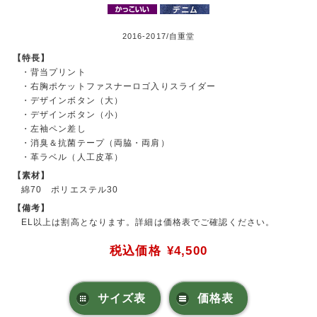
2016-2017/自重堂
【特長】
・背当プリント
・右胸ポケットファスナーロゴ入りスライダー
・デザインボタン（大）
・デザインボタン（小）
・左袖ペン差し
・消臭＆抗菌テープ（両脇・両肩）
・革ラベル（人工皮革）
【素材】
綿70 ポリエステル30
【備考】
EL以上は割高となります。詳細は価格表でご確認ください。
税込価格
¥4,500
サイズ表
価格表