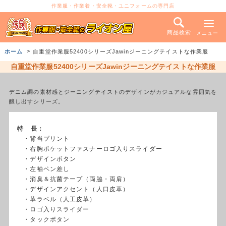
作業服・作業着・安全靴・ユニフォームの専門店
商品検索
メニュー
ホーム
自重堂作業服52400シリーズJawinジーニングテイストな作業服
自重堂作業服52400シリーズJawinジーニングテイストな作業服
デニム調の素材感とジーニングテイストのデザインがカジュアルな雰囲気を
醸し出すシリーズ。
特 長：
・背当プリント
・右胸ポケットファスナーロゴ入りスライダー
・デザインボタン
・左袖ペン差し
・消臭＆抗菌テープ（両脇・両肩）
・デザインアクセント（人口皮革）
・革ラベル（人工皮革）
・ロゴ入りスライダー
・タックボタン