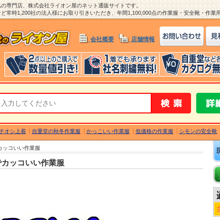
ム
の専門店、株式会社ライオン屋のネット通販サイトです。
常時1,200社の法人様にお取り引きいただき、年間1,100,000点の作業服・安全靴・作
会社概要
店舗情報
チオシ上着
自重堂の秋冬作業服
かっこいい作業服
低価格の作業服
シモンの安全靴
でカッコいい作業服
ルでカッコいい作業服