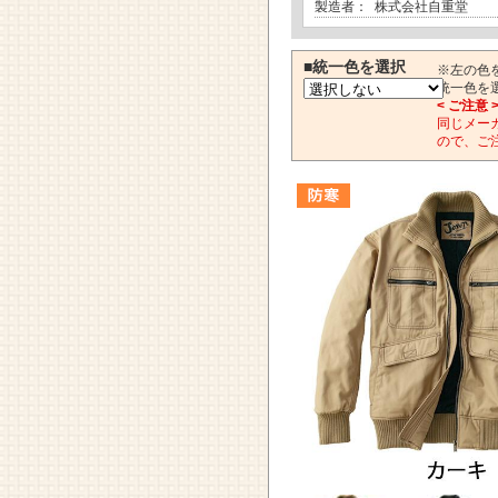
製造者：
株式会社自重堂
■統一色を選択
※左の色
統一色を
< ご注意 
同じメー
ので、ご