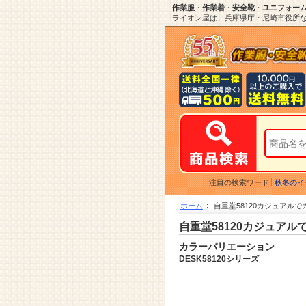
作業服
・
作業着
・
安全靴
・
ユニフォー
ライオン屋は、兵庫県庁・尼崎市役所など
注目の検索ワード
秋冬のイ
ホーム
自重堂58120カジュアル
自重堂58120カジュア
カラーバリエーション
DESK58120シリーズ