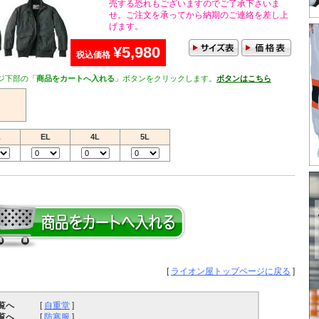
売する恐れもございますのでご了承下さいま
せ。ご注文を承ってから納期のご連絡を差し上
げます。
¥5,980
税込価格
ジ下部の「
商品をカートへ入れる
」ボタンをクリックします。
ボタンはこちら
L
EL
4L
5L
[
ライオン屋トップページに戻る
]
覧へ
[
自重堂
]
覧へ
[
防寒服
]