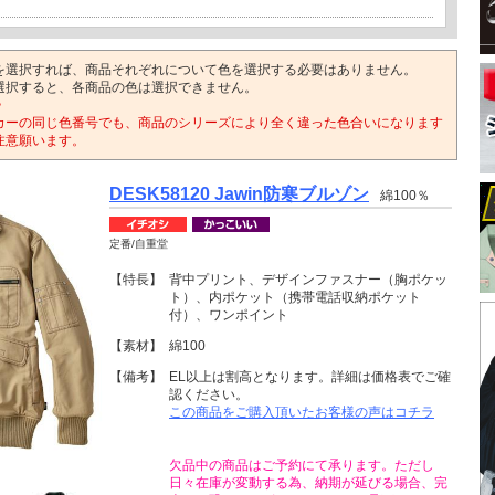
を選択すれば、商品それぞれについて色を選択する必要はありません。
選択すると、各商品の色は選択できません。
>
カーの同じ色番号でも、商品のシリーズにより全く違った色合いになります
注意願います。
DESK58120 Jawin防寒ブルゾン
綿100％
定番/自重堂
【特長】
背中プリント、デザインファスナー（胸ポケッ
ト）、内ポケット（携帯電話収納ポケット
付）、ワンポイント
【素材】
綿100
【備考】
EL以上は割高となります。詳細は価格表でご確
認ください。
この商品をご購入頂いたお客様の声はコチラ
欠品中の商品はご予約にて承ります。ただし
日々在庫が変動する為、納期が延びる場合、完