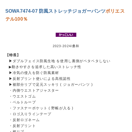
SOWA7474-07 防風ストレッチジョガーパンツ
ポリエス
テル100％
2023-2024/桑和
【特長】
▶ダブルフェイス防風生地 を使用し裏側がペタペタしない
▶動きやすさを追求した高いストレッチ性
▶冷気の侵入を防ぐ防風素材
▶反射プリント使いによる高視認性
▶裾部分リブで足元スッキリ ( ジョガーパンツ )
・内側ウエストアジャスター
・ウエストゴム
・ベルトループ
・ファスナーポケット ( 野帳が入る )
・ロゴ入りラインテープ
・反射ロゴネーム
・反射プリント
・裾リブ