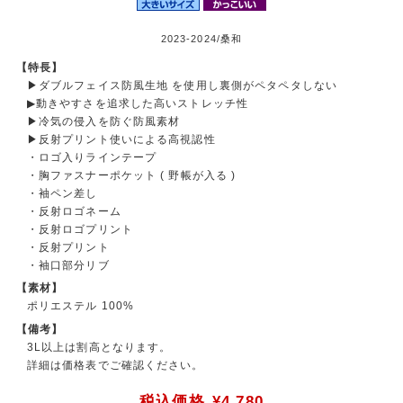
2023-2024/桑和
【特長】
▶ダブルフェイス防風生地 を使用し裏側がペタペタしない
▶動きやすさを追求した高いストレッチ性
▶冷気の侵入を防ぐ防風素材
▶反射プリント使いによる高視認性
・ロゴ入りラインテープ
・胸ファスナーポケット ( 野帳が入る )
・袖ペン差し
・反射ロゴネーム
・反射ロゴプリント
・反射プリント
・袖口部分リブ
【素材】
ポリエステル 100%
【備考】
3L以上は割高となります。
詳細は価格表でご確認ください。
税込価格
¥4,780