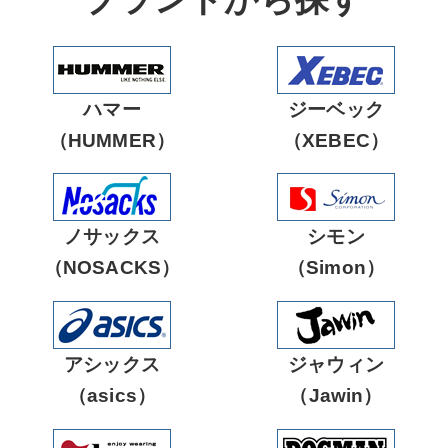
軽防寒着
帽子
安全ベスト
防炎保護製品
祭り用品
小物
つなぎ服
鳶服
ハマー
ジーベック
防音保護具
防音保護具
電子機器
空調服部品
（HUMMER）
（XEBEC）
インナー
トレーナー
ヒート部品
ノサックス
シモン
カッパ
医療・介護
（NOSACKS）
（Simon）
ヤッケ
アシックス
ジャウィン
（asics）
（Jawin）