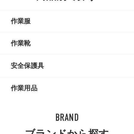
作業服
上着
空調服
作業靴
ズボン
長袖シャツ
安全靴
静電靴
安全保護具
半袖シャツ
ベスト
軽作業靴
地下タビ
防塵マスク
防毒マスク
作業用品
ポロシャツ
Tシャツ
長靴
厨房
防護服
花粉症対策
手袋
靴下
BRAND
防寒服
ヒートウェア
中敷き
プロテクター
安全帯
ヘルメット
ベルト
エプロン
ブランドから探す