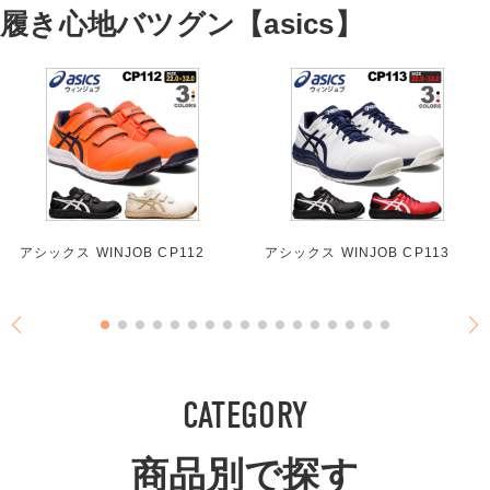
履き心地バツグン【asics】
アシックス WINJOB CP112
アシックス WINJOB CP113
CATEGORY
商品別で探す