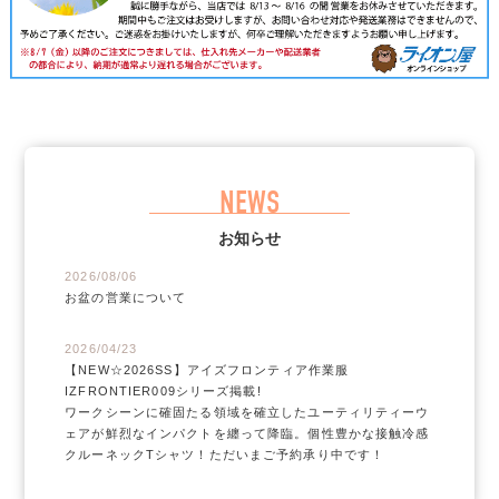
NEWS
お知らせ
2026/08/06
お盆の営業について
2026/04/23
【NEW☆2026SS】アイズフロンティア作業服
IZFRONTIER009シリーズ掲載!
ワークシーンに確固たる領域を確立したユーティリティーウ
ェアが鮮烈なインパクトを纏って降臨。個性豊かな接触冷感
クルーネックTシャツ！ただいまご予約承り中です！