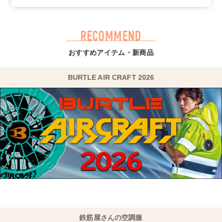
2026/04/10
【NEW☆2026SS】コーコス作業服G-4030シリーズ掲載！
フルハーネス対応でハードな場面で頼れる、ペルチェ対応の
作業服です！
RECOMMEND
おすすめアイテム・新商品
2026/03/24
【NEW☆2026SS】コーコス安全靴MW-3419シリーズ掲
載！
BURTLE AIR CRAFT 2026
アッパーに撥水加工、インソールには抗菌防臭機能を搭載
し、水にもニオイにも強い安全靴です！
鉄筋屋さんの空調服