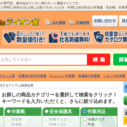
ム
の専門店、株式会社ライオン屋のネット通販サイトです。
常時1,200社の法人様にお取り引きいただき、年間1,100,000点の作業服・安全靴・作
会社概要
店舗情報
チオシ上着
自重堂の秋冬作業服
かっこいい作業服
低価格の作業服
シモンの安全靴
当するアイテム検索結果
お探しの商品カテゴリーを選択して検索をクリック！
キーワードを入力いただくと、さらに絞り込めます。
作業靴
安全保護具
作業用品
安全靴
防塵マスク
冷感グッズ
静電靴
防毒マスク
手袋