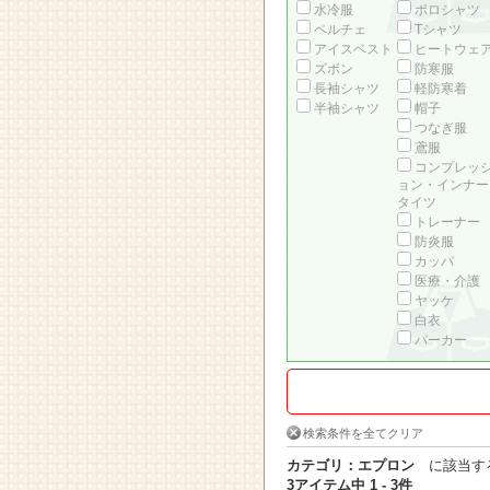
水冷服
ポロシャツ
ペルチェ
Tシャツ
アイスベスト
ヒートウェ
ズボン
防寒服
長袖シャツ
軽防寒着
半袖シャツ
帽子
つなぎ服
鳶服
コンプレッ
ョン・インナー
タイツ
トレーナー
防炎服
カッパ
医療・介護
ヤッケ
白衣
パーカー
検索条件を全てクリア
カテゴリ：エプロン
に該当す
3アイテム中 1 - 3件