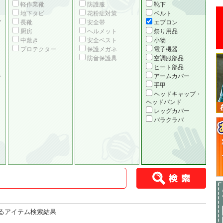
軽作業靴
防護服
靴下
地下タビ
花粉症対策
ベルト
ア
長靴
安全帯
エプロン
厨房
ヘルメット
祭り用品
中敷き
安全ベスト
小物
プロテクター
保護メガネ
電子機器
防音保護具
空調服部品
ヒート部品
シ
アームカバー
手甲
ヘッドキャップ・
ヘッドバンド
レッグカバー
バラクラバ
るアイテム検索結果