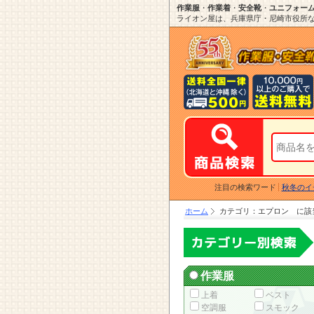
作業服
・
作業着
・
安全靴
・
ユニフォー
ライオン屋は、兵庫県庁・尼崎市役所など
注目の検索ワード
秋冬のイ
ホーム
カテゴリ：エプロン に該
作業服
上着
ベスト
空調服
スモック