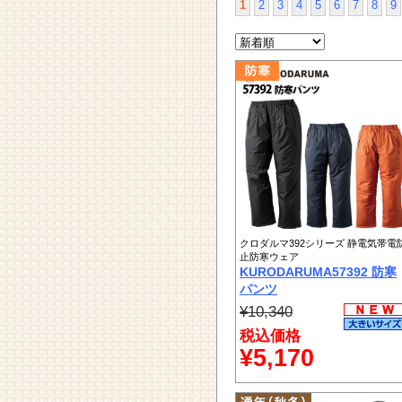
1
2
3
4
5
6
7
8
9
クロダルマ392シリーズ 静電気帯電
止防寒ウェア
KURODARUMA57392 防寒
パンツ
¥10,340
税込価格
¥5,170