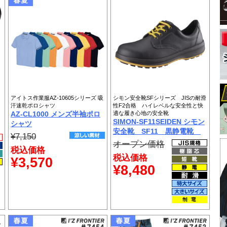
アイトス作業服AZ-10605シリーズ 吸
シモン安全靴SFシリーズ JISの耐滑
汗速乾ポロシャツ
性F2合格 ハイレベルな安全性と快
AZ-CL1000 メンズ半袖ポロ
適な履き心地の安全靴
SIMON-SF11SEIDEN シモン
シャツ
安全靴 SF11 黒静電靴
¥7,150
オープン価格
税込価格
税込価格
¥3,570
¥8,480