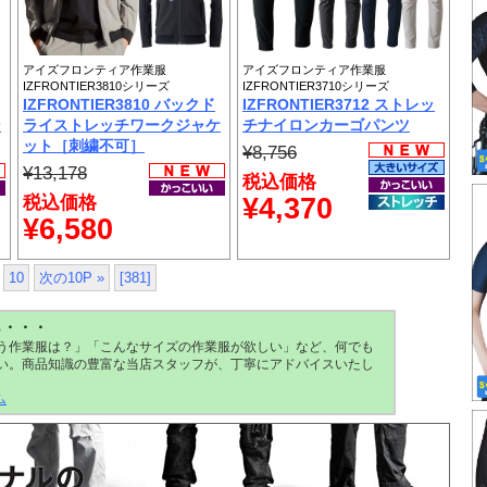
アイズフロンティア作業服
アイズフロンティア作業服
IZFRONTIER3810シリーズ
IZFRONTIER3710シリーズ
IZFRONTIER3810 バックド
IZFRONTIER3712 ストレッ
ン
ライストレッチワークジャケ
チナイロンカーゴパンツ
ット［刺繍不可］
¥8,756
¥13,178
税込価格
税込価格
¥4,370
¥6,580
10
次の10P »
[381]
ら・・・
う作業服は？」「こんなサイズの作業服が欲しい」など、何でも
い。商品知識の豊富な当店スタッフが、丁寧にアドバイスいたし
ム