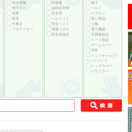
軽作業靴
防護服
靴下
地下タビ
花粉症対策
ベルト
ア
長靴
安全帯
エプロン
厨房
ヘルメット
祭り用品
中敷き
安全ベスト
小物
プロテクター
保護メガネ
電子機器
防音保護具
空調服部品
ヒート部品
シ
アームカバー
手甲
ヘッドキャップ・
ヘッドバンド
レッグカバー
バラクラバ