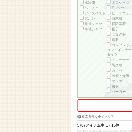
水冷服
ポロシャツ
ペルチェ
Tシャツ
アイスベスト
ヒートウェ
ズボン
防寒服
長袖シャツ
軽防寒着
半袖シャツ
帽子
つなぎ服
鳶服
コンプレッ
ョン・インナー
タイツ
トレーナー
防炎服
カッパ
医療・介護
ヤッケ
白衣
パーカー
検索条件を全てクリア
5707アイテム中 1 - 15件