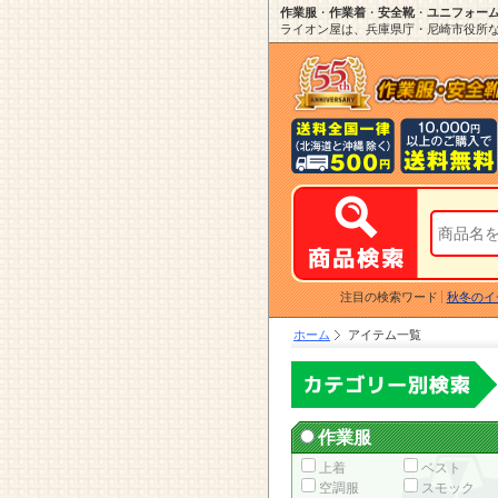
作業服
・
作業着
・
安全靴
・
ユニフォー
ライオン屋は、兵庫県庁・尼崎市役所など
注目の検索ワード
秋冬のイ
ホーム
アイテム一覧
作業服
上着
ベスト
空調服
スモック