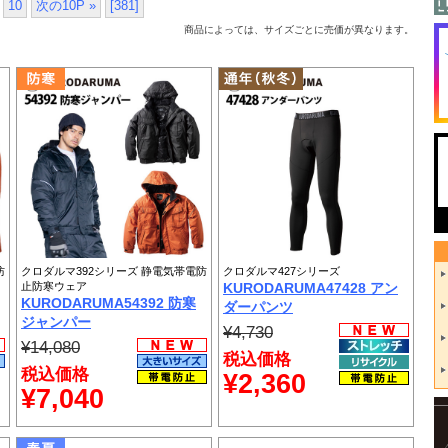
10
次の10P »
[381]
商品によっては、サイズごとに売価が異なります。
防
クロダルマ392シリーズ 静電気帯電防
クロダルマ427シリーズ
止防寒ウェア
KURODARUMA47428 アン
KURODARUMA54392 防寒
ダーパンツ
ジャンパー
¥4,730
¥14,080
税込価格
税込価格
¥2,360
¥7,040