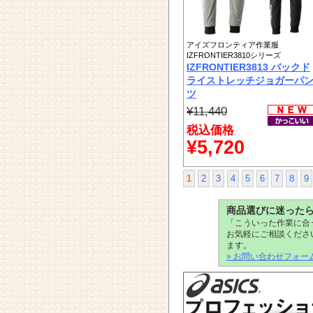
アイズフロンティア作業服
IZFRONTIER3810シリーズ
IZFRONTIER3813 バックド
ライストレッチジョガーパ
ツ
¥11,440
税込価格
¥5,720
1
2
3
4
5
6
7
8
9
商品選びに迷った
「こういった作業に合
お気軽にご相談くださ
ます。
» お問い合わせフォー