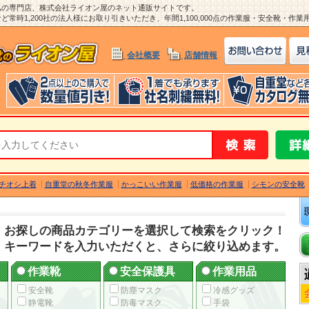
ム
の専門店、株式会社ライオン屋のネット通販サイトです。
常時1,200社の法人様にお取り引きいただき、年間1,100,000点の作業服・安全靴・作
会社概要
店舗情報
チオシ上着
自重堂の秋冬作業服
かっこいい作業服
低価格の作業服
シモンの安全靴
お探しの商品カテゴリーを選択して検索をクリック！
キーワードを入力いただくと、さらに絞り込めます。
作業靴
安全保護具
作業用品
安全靴
防塵マスク
冷感グッズ
静電靴
防毒マスク
手袋