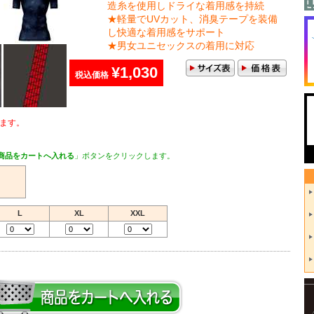
造糸を使用しドライな着用感を持続
★軽量でUVカット、消臭テープを装備
し快適な着用感をサポート
★男女ユニセックスの着用に対応
¥1,030
税込価格
ます。
商品をカートへ入れる
」ボタンをクリックします。
L
XL
XXL