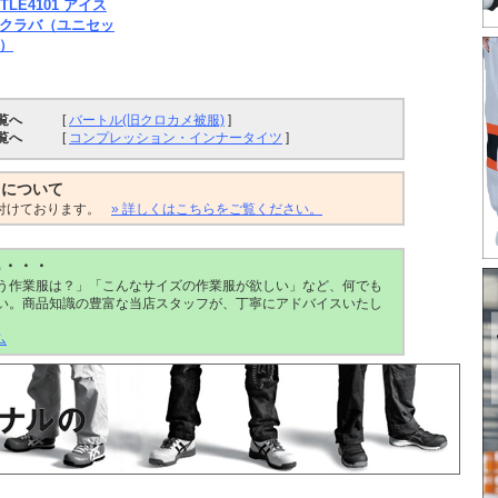
TLE4101 アイス
クラバ（ユニセッ
）
覧へ
[
バートル(旧クロカメ被服)
]
覧へ
[
コンプレッション・インナータイツ
]
トについて
付けております。
» 詳しくはこちらをご覧ください。
ら・・・
う作業服は？」「こんなサイズの作業服が欲しい」など、何でも
い。商品知識の豊富な当店スタッフが、丁寧にアドバイスいたし
ム