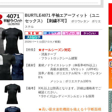
BURTLE4071 半袖エアーフィット（ユニ
セックス）【刺繍不可】
ポリウレタン
ポリエ
ステル
2026/バートル(旧クロカメ被服)
【特長】
★オールシーズン対応
・消臭テープ
・フラットロックシーム縫製
【素材】
素材／ドライストレッチ（伸長率40%以上）
高吸水速乾性、UVカット（UPF45）
混率／表地：ポリエステル92％・ポリウレタン
8％
メッシュ：ポリエステル100％
【備考】
XXL以上は割高となります。詳細は価格表でご
確認ください。
＊Sサイズはレディースシルエットを採用
★高い吸水速乾機能を備える十字断面構