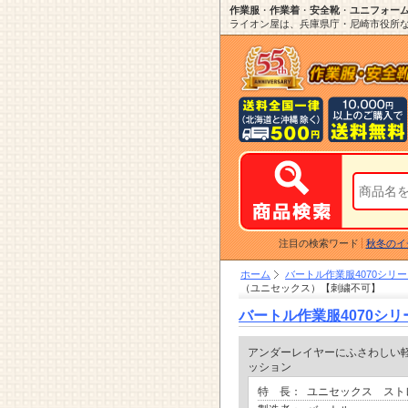
作業服
・
作業着
・
安全靴
・
ユニフォー
ライオン屋は、兵庫県庁・尼崎市役所など
注目の検索ワード
秋冬のイ
ホーム
バートル作業服4070シ
（ユニセックス）【刺繍不可】
バートル作業服4070シ
アンダーレイヤーにふさわしい
ッション
特 長：
ユニセックス スト