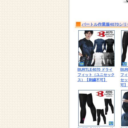
バートル作業服4070シ
BURTLE4070 ドライ
BUR
フィット（ユニセック
フィ
ス）【刺繍不可】
セッ
可】