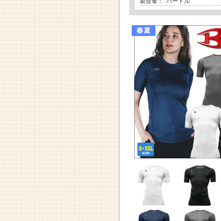
製造者：
バートル