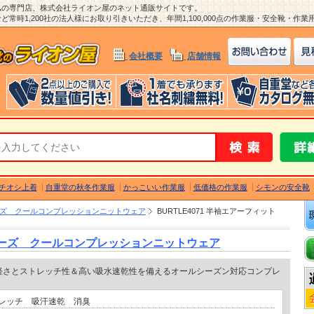
ム
の専門店、株式会社ライオン屋のネット通販サイトです。
常時1,200社の法人様にお取り引きいただき、年間1,100,000点の作業服・安全靴・作
会社概要
店舗情報
チオシ上着
自重堂の秋冬作業服
かっこいい作業服
低価格の作業服
シモンの安全靴
リーズ クールコンプレッションニットウェア
BURTLE4071 半袖エアーフィット
リーズ クールコンプレッションニットウェア
軽さとストレッチ性＆高い吸水速乾性を備えるオールシーズン対応コンプレ
レッチ 吸汗速乾 消臭