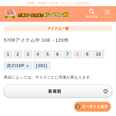
作業服・作業着・安全靴・ユニフォームの専門店
商品検索
メニュー
アイテム一覧
5708アイテム中 106 - 120件
1
2
3
4
5
6
7
8
9
10
次の10P »
[381]
商品によっては、サイズごとに売価が異なります。
新着順
並べ替えを適用