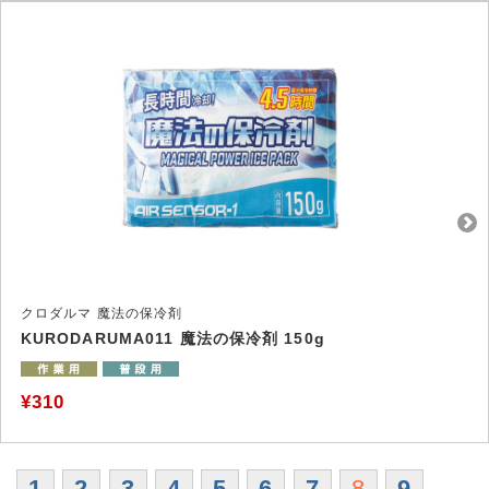
クロダルマ 魔法の保冷剤
KURODARUMA011 魔法の保冷剤 150g
¥310
1
2
3
4
5
6
7
8
9