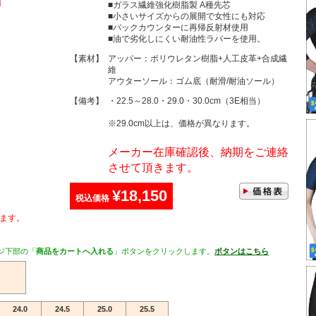
■ガラス繊維強化樹脂製 A種先芯
■小さいサイズからの展開で女性にも対応
■バックカウンターに再帰反射材使用
■油で劣化しにくい耐油性ラバーを使用。
【素材】
アッパー：ポリウレタン樹脂+人工皮革+合成繊
維
アウターソール：ゴム底（耐滑/耐油ソール）
【備考】
・22.5～28.0・29.0・30.0cm（3E相当）
※29.0cm以上は、価格が異なります。
メーカー在庫確認後、納期をご連絡
させて頂きます。
¥18,150
税込価格
ます。
ジ下部の「
商品をカートへ入れる
」ボタンをクリックします。
ボタンはこちら
24.0
24.5
25.0
25.5