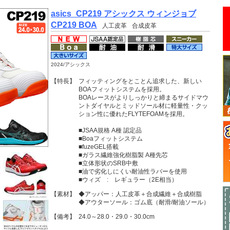
asics_CP219 アシックス ウィンジョブ
CP219 BOA
人工皮革
合成皮革
2024/アシックス
【特長】
フィッティングをとことん追求した、新しい
BOAフィットシステムを採用。
BOAレースがよりしっかりと締まるサイドマウ
ントダイヤルとミッドソール材に軽量性・クッ
ション性に優れたFLYTEFOAMを採用。
■JSAA規格 A種 認定品
■Boaフィットシステム
■fuzeGEL搭載
■ガラス繊維強化樹脂製 A種先芯
■立体形状のSRB中敷
■油で劣化しにくい耐油性ラバーを使用
■ウィズ : レギュラー（2E相当）
【素材】
◆アッパー：人工皮革＋合成繊維＋合成樹脂
◆アウターソール：ゴム底（耐滑/耐油ソール）
【備考】
24.0～28.0・29.0・30.0cm