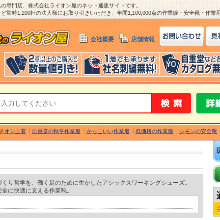
ム
の専門店、株式会社ライオン屋のネット通販サイトです。
常時1,200社の法人様にお取り引きいただき、年間1,100,000点の作業服・安全靴・作
会社概要
店舗情報
チオシ上着
自重堂の秋冬作業服
かっこいい作業服
低価格の作業服
シモンの安全靴
づくり哲学を、働く足のために生かしたアシックスワーキングシューズ。
安全に快適に支える作業靴。