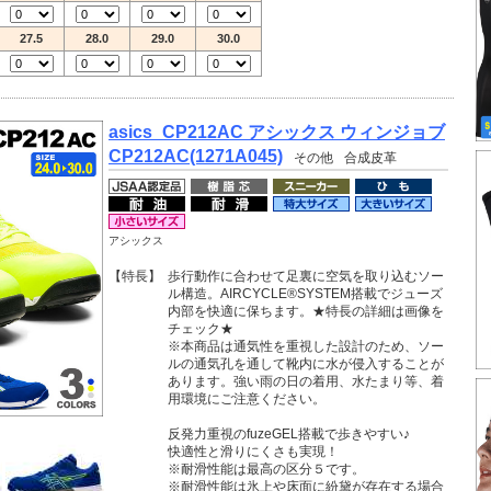
27.5
28.0
29.0
30.0
asics_CP212AC アシックス ウィンジョブ
CP212AC(1271A045)
その他
合成皮革
アシックス
【特長】
歩行動作に合わせて足裏に空気を取り込むソー
ル構造。AIRCYCLE®SYSTEM搭載でジューズ
内部を快適に保ちます。★特長の詳細は画像を
チェック★
※本商品は通気性を重視した設計のため、ソー
ルの通気孔を通して靴内に水が侵入することが
あります。強い雨の日の着用、水たまり等、着
用環境にご注意ください。
反発力重視のfuzeGEL搭載で歩きやすい♪
快適性と滑りにくさも実現！
※耐滑性能は最高の区分５です。
※耐滑性能は氷上や床面に紛黛が存在する場合