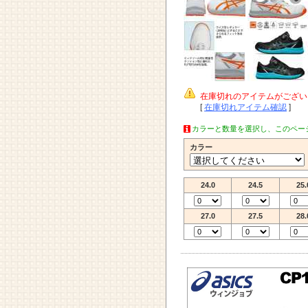
在庫切れのアイテムがござい
[
在庫切れアイテム確認
]
カラーと数量を選択し、このペー
カラー
24.0
24.5
25.
27.0
27.5
28.