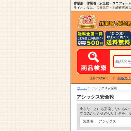
作業服
・
作業着
・
安全靴
・
ユニフォー
ライオン屋は、兵庫県庁・尼崎市役所など
注目の検索ワード
秋冬のイ
ホーム
アシックス安全靴
アシックス安全靴
小さなことにも妥協しないもの
プロのかけがえのない仕事を、
製造者：
アシックス