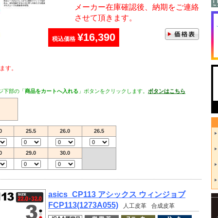
メーカー在庫確認後、納期をご連絡
させて頂きます。
¥16,390
税込価格
ます。
ジ下部の「
商品をカートへ入れる
」ボタンをクリックします。
ボタンはこちら
0
25.5
26.0
26.5
0
29.0
30.0
asics_CP113 アシックス ウィンジョブ
FCP113(1273A055)
人工皮革
合成皮革