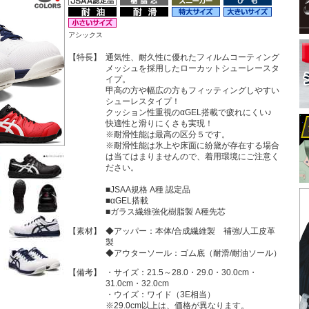
アシックス
【特長】
通気性、耐久性に優れたフィルムコーティング
メッシュを採用したローカットシューレースタ
イプ。
甲高の方や幅広の方もフィッティングしやすい
シューレスタイプ！
クッション性重視のαGEL搭載で疲れにくい♪
快適性と滑りにくさも実現！
※耐滑性能は最高の区分５です。
※耐滑性能は氷上や床面に紛黛が存在する場合
は当てはまりませんので、着用環境にご注意く
ださい。
■JSAA規格 A種 認定品
■αGEL搭載
■ガラス繊維強化樹脂製 A種先芯
【素材】
◆アッパー：本体/合成繊維製 補強/人工皮革
製
◆アウターソール：ゴム底（耐滑/耐油ソール）
【備考】
・サイズ：21.5～28.0・29.0・30.0cm・
31.0cm・32.0cm
・ウイズ：ワイド（3E相当）
※29.0cm以上は、価格が異なります。