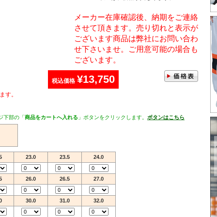
メーカー在庫確認後、納期をご連絡
させて頂きます。売り切れと表示が
ございます商品は弊社にお問い合わ
せ下さいませ。ご用意可能の場合も
ございます。
¥13,750
税込価格
ます。
ジ下部の「
商品をカートへ入れる
」ボタンをクリックします。
ボタンはこちら
5
23.0
23.5
24.0
5
26.0
26.5
27.0
0
30.0
31.0
32.0