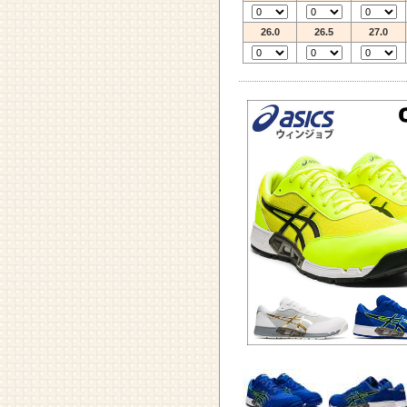
26.0
26.5
27.0