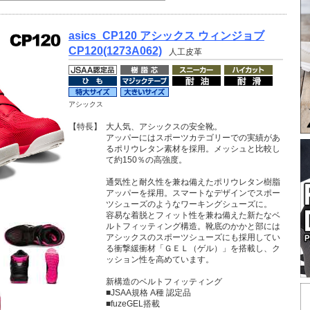
asics_CP120 アシックス ウィンジョブ
CP120(1273A062)
人工皮革
アシックス
【特長】
大人気、アシックスの安全靴。
アッパーにはスポーツカテゴリーでの実績があ
るポリウレタン素材を採用。メッシュと比較し
て約150％の高強度。
通気性と耐久性を兼ね備えたポリウレタン樹脂
アッパーを採用。スマートなデザインでスポー
ツシューズのようなワーキングシューズに。
容易な着脱とフィット性を兼ね備えた新たなベ
ルトフィッティング構造。靴底のかかと部には
アシックスのスポーツシューズにも採用してい
る衝撃緩衝材「ＧＥＬ（ゲル）」を搭載し、ク
ッション性を高めています。
新構造のベルトフィッティング
■JSAA規格 A種 認定品
■fuzeGEL搭載