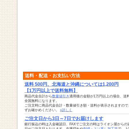
送料・配送・お支払い方法
送料 500円、北海道と沖縄については1,200円
【1万円以上で送料無料】
商品代金合計から
数量値引き
適用後の金額が1万円以上の場合、送
全国無料になります。
ご注文時に商品代金合計・数量値引き額・送料が表示されますので
ずお確かめください。
»詳しく
ご注文日から3日～7日でお届けします
銀行振込の時は入金確認日、FAXでご注文の時はライオン屋からの
日がご注文日となります。在庫切れや
刺繍・スソ直し加工等
で、上