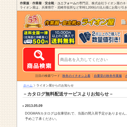
作業服
・
作業着
・
安全靴
・
ユニフォーム
の専門店、株式会社ライオン屋のネ
ライオン屋は、兵庫県庁・尼崎市役所など常時1,200社の法人様にお取り引き
注目の検索ワード
秋冬のイチオシ上着
自重堂の秋冬作業服
ホーム
ライオン屋からのお知らせ
－カタログ無料配送サービスよりお知らせ－
2013.05.09
DOGMANカタログは在庫切れで、当面の間入荷予定がありません
予めご了承ください。