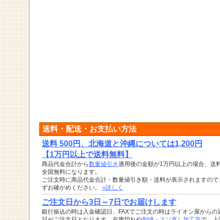
送料・配送・お支払い方法
送料 500円、北海道と沖縄については1,200円
【1万円以上で送料無料】
商品代金合計から
数量値引き
適用後の金額が1万円以上の場合、送
全国無料になります。
ご注文時に商品代金合計・数量値引き額・送料が表示されますので
ずお確かめください。
»詳しく
ご注文日から3日～7日でお届けします
銀行振込の時は入金確認日、FAXでご注文の時はライオン屋からの
日がご注文日となります。在庫切れや
刺繍・スソ直し加工等
で、上