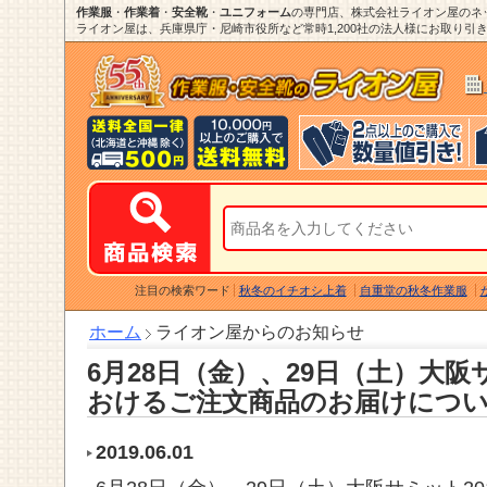
作業服
・
作業着
・
安全靴
・
ユニフォーム
の専門店、株式会社ライオン屋のネ
ライオン屋は、兵庫県庁・尼崎市役所など常時1,200社の法人様にお取り引き
注目の検索ワード
秋冬のイチオシ上着
自重堂の秋冬作業服
ホーム
ライオン屋からのお知らせ
6月28日（金）、29日（土）大阪
おけるご注文商品のお届けにつ
2019.06.01