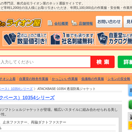
ム
の専門店、株式会社ライオン屋のネット通販サイトです。
常時1,200社の法人様にお取り引きいただき、年間1,100,000点の作業服・安全靴・作
会社概要
店舗情報
チオシ上着
自重堂の秋冬作業服
かっこいい作業服
低価格の作業服
シモンの安全靴
ベース）10354シリーズ
ATACKBASE-10354 透湿防風ジャケット
クベース）10354シリーズ
のソフトシェルジャケットが登場。幅広いスタイルに組み合わせられる美し
チ性。
、止水ファスナー、両脇ダクトファスナー
%