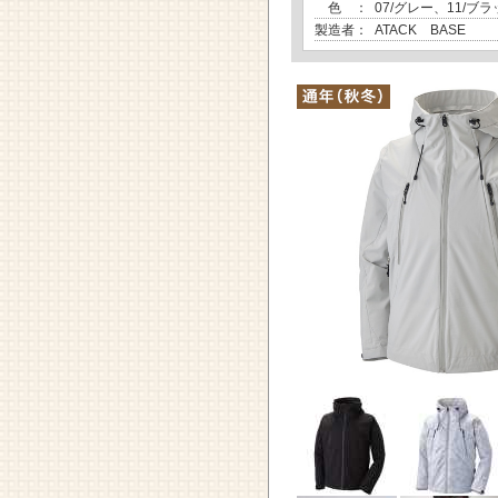
色 ：
07/グレー、11/ブ
製造者：
ATACK BASE