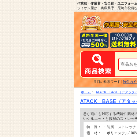
作業服
・
作業着
・
安全靴
・
ユニフォー
ライオン屋は、兵庫県庁・尼崎市役所など
注目の検索ワード
秋冬のイ
ホーム
ATACK BASE（アタック
ATACK BASE（アタッ
急な雨にも対応する機能性素材
いシルエットと抜群のストレッ
特 長：
・防風、ストレッチ
素 材：
・ポリエステル100