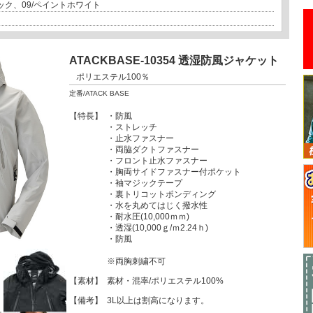
ラック、09/ペイントホワイト
ATACKBASE-10354 透湿防風ジャケット
ポリエステル100％
定番/ATACK BASE
【特長】
・防風
・ストレッチ
・止水ファスナー
・両脇ダクトファスナー
・フロント止水ファスナー
・胸両サイドファスナー付ポケット
・袖マジックテープ
・裏トリコットポンディング
・水を丸めてはじく撥水性
・耐水圧(10,000ｍｍ)
・透湿(10,000ｇ/ｍ2.24ｈ)
・防風
※両胸刺繍不可
【素材】
素材・混率/ポリエステル100%
【備考】
3L以上は割高になります。