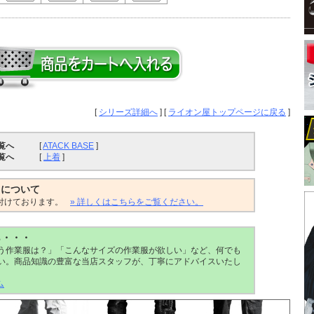
[
シリーズ詳細へ
] [
ライオン屋トップページに戻る
]
覧へ
[
ATACK BASE
]
覧へ
[
上着
]
トについて
付けております。
» 詳しくはこちらをご覧ください。
ら・・・
う作業服は？」「こんなサイズの作業服が欲しい」など、何でも
い。商品知識の豊富な当店スタッフが、丁寧にアドバイスいたし
ム