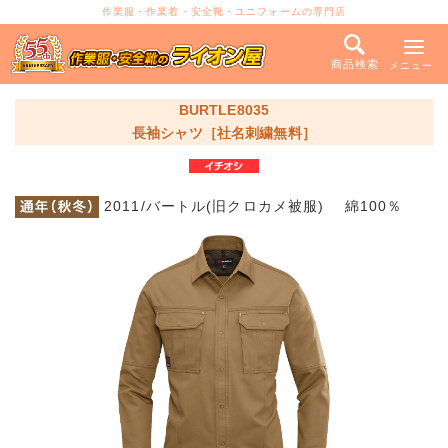
作業服・作業着・安全靴・ユニフォームの専門店
商品検索
メニュー
BURTLE8035
長袖シャツ［社名刺繍無料］
2011/バートル(旧クロカメ被服) 綿100％