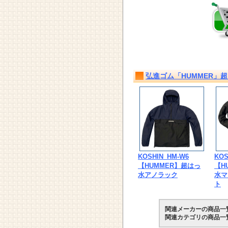
弘進ゴム「HUMMER」
KOSHIN_HM-W6
KOS
【HUMMER】超はっ
【H
水アノラック
水マ
ト
関連メーカーの商品一
関連カテゴリの商品一