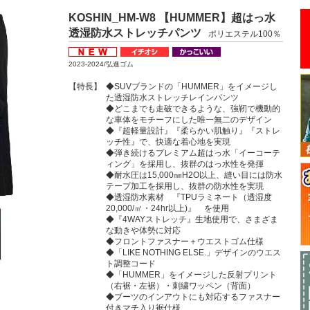
KOSHIN_HM-W8 【HUMMER】超はっ水
透湿防水ストレッチパンツ
ポリエステル100％
2023-2024/弘進ゴム
【特長】
◆SUVブランドの「HUMMER」をイメージし
た透湿防水ストレッチレインパンツ
◆どこまでも走破できるような、強靭で機動的
な車体をモチーフにした唯一無二のデザイン
◆『超軽量設計』『柔らかい肌触り』『ストレ
ッチ性』で、快適な着心地を実現
◆弾き続けるプレミアム超はっ水「イーコーテ
ィング」を採用し、抜群のはっ水性を発揮
◆耐水圧は15,000㎜H2O以上、縫い目には防水
テープ加工を採用し、抜群の防水性を実現
◆透湿防水素材 『TPUラミネート（透湿度
20,000/㎥・24hr以上)』 を使用
◆『4WAYストレッチ』生地使用で、さまざま
な動きや体勢に対応
◆フロントファスナー＋ウエストゴム仕様
◆「LIKE NOTHING ELSE.」デザインのウエス
ト調整コード
◆「HUMMER」をイメージした反射プリント
（右裾・左裾）・刺繍ワッペン（背面）
◆ブーツのインアウトにも対応するファスナー
付きマチ入り裾仕様