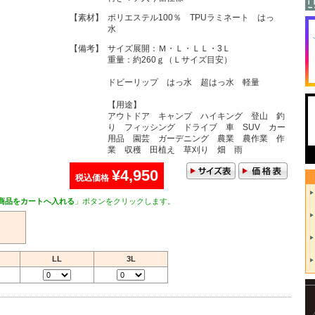
【素材】
ポリエステル100％ TPUラミネート はっ
水
【備考】
サイズ展開：Ｍ・Ｌ・ＬＬ・3Ｌ
重量：約260ｇ（Ｌサイズ目安）
ドビーリップ はっ水 超はっ水 軽量
【用途】
アウトドア キャンプ ハイキング 登山 釣
り フィッシング ドライブ 車 SUV カー
用品 園芸 ガーデニング 農業 農作業 作
業 収穫 田植え 草刈り 畑 雨
¥4,950
税込価格
商品をカートへ入れる
」ボタンをクリックします。
LL
3L