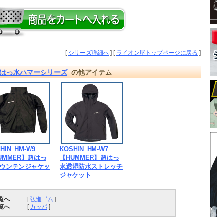
[
シリーズ詳細へ
] [
ライオン屋トップページに戻る
]
超はっ水ハマーシリーズ
の他アイテム
HIN_HM-W9
KOSHIN_HM-W7
UMMER】超はっ
【HUMMER】超はっ
ウンテンジャケッ
水透湿防水ストレッチ
ジャケット
覧へ
[
弘進ゴム
]
覧へ
[
カッパ
]