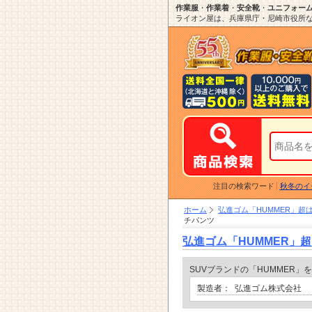
作業服
・
作業着
・
安全靴
・
ユニフォー
ライオン屋は、兵庫県庁・尼崎市役所など
注目の検索ワード
秋冬のイ
ホーム
弘進ゴム「HUMMER」超
チパンツ
弘進ゴム「HUMMER」
SUVブランドの「HUMMER
製造者：
弘進ゴム株式会社