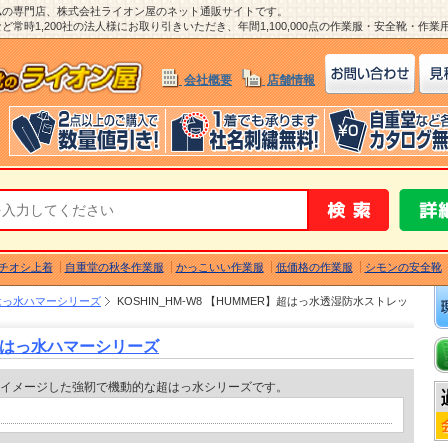
ム
の専門店、株式会社ライオン屋のネット通販サイトです。
常時1,200社の法人様にお取り引きいただき、年間1,100,000点の作業服・安全靴・作
会社概要
店舗情報
チオシ上着
自重堂の秋冬作業服
かっこいい作業服
低価格の作業服
シモンの安全靴
はっ水ハマーシリーズ
KOSHIN_HM-W8 【HUMMER】超はっ水透湿防水ストレッ
超はっ水ハマーシリーズ
」をイメージした強靭で機動的な超はっ水シリーズです。