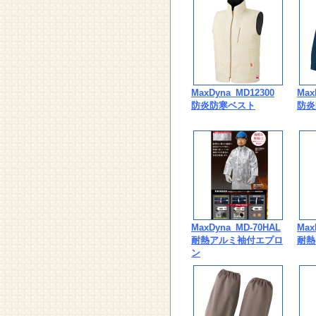
MaxDyna_MD12300
Max
防炎防寒ベスト
防炎
MaxDyna_MD-70HAL
Max
耐熱アルミ袖付エプロ
耐熱
ン