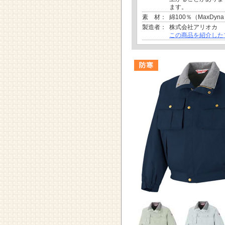
ます。
素 材：
綿100％（MaxDyn
製造者：
株式会社アリオカ
この商品を紹介した