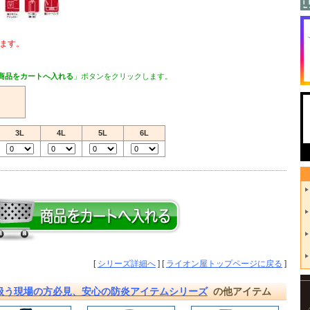
ます。
商品をカートへ入れる
」ボタンをクリックします。
3L
4L
5L
6L
[
シリーズ詳細へ
] [
ライオン屋トップページに戻る
]
扱う現場の方必見、安心の防炎アイテムシリーズ
の他アイテム