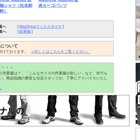
袖シャツ［社名刺
炎カーゴパンツ
料］
覧へ
[
MaxDynaマックスダイナ
]
覧へ
[
防寒服
]
トについて
付けております。
» 詳しくはこちらをご覧ください。
ら・・・
う作業服は？」「こんなサイズの作業服が欲しい」など、何でも
い。商品知識の豊富な当店スタッフが、丁寧にアドバイスいたし
ム