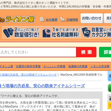
ム
の専門店、株式会社ライオン屋のネット通販サイトです。
常時1,200社の法人様にお取り引きいただき、年間1,100,000点の作業服・安全靴・作
会社概要
店舗情報
チオシ上着
自重堂の秋冬作業服
かっこいい作業服
低価格の作業服
シモンの安全靴
う現場の方必見、安心の防炎アイテムシリーズ
MaxDyna_MD12000 防炎防寒ブル
扱う現場の方必見、安心の防炎アイテムシリーズ
ドワークに耐える、安心の防炎アイテムです。
性を併せ持ち、火気を扱う作業現場において高い安全性を求めるニーズに
れがMaxDyna（マックスダイナ）です。炎や熱に対して着炎せず、炎が
せん。また生地が溶融しないので、肌に付着することでおこる火傷も防ぎ