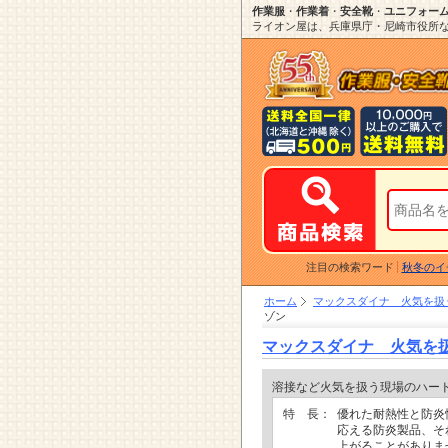
作業服
・
作業着
・
安全靴
・
ユニフォー
ライオン屋は、兵庫県庁・尼崎市役所など
注目の検索ワード
秋冬のイ
ホーム
マックスダイナ 火気を扱
ゾン
マックスダイナ 火気を
溶接など火気を扱う現場のハー
特 長：
優れた耐熱性と防炎
応える防炎製品、そ
上がることがありま