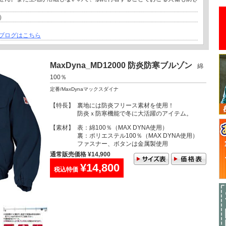
a）
ブログはこちら
MaxDyna_MD12000 防炎防寒ブルゾン
綿
100％
定番/MaxDynaマックスダイナ
【特長】
裏地には防炎フリース素材を使用！
防炎ｘ防寒機能で冬に大活躍のアイテム。
【素材】
表：綿100％（MAX DYNA使用）
裏：ポリエステル100％（MAX DYNA使用）
ファスナー、ボタンは金属製使用
通常販売価格 ¥14,900
¥14,800
税込特価