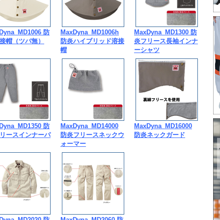
Dyna_MD1006 防
MaxDyna_MD1006h
MaxDyna_MD1300 防
接帽（ツバ無）
防炎ハイブリッド溶接
炎フリース長袖インナ
帽
ーシャツ
Dyna_MD1350 防
MaxDyna_MD14000
MaxDyna_MD16000
リースインナーパ
防炎フリースネックウ
防炎ネックガード
ォーマー
Dyna_MD2020 防
MaxDyna_MD2060 防