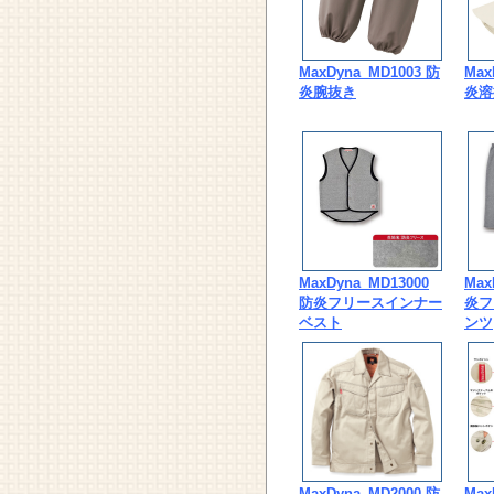
MaxDyna_MD1003 防
Max
炎腕抜き
炎溶
MaxDyna_MD13000
Max
防炎フリースインナー
炎フ
ベスト
ンツ
MaxDyna_MD2000 防
Max