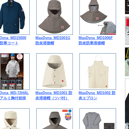
Dyna_MD15000
MaxDyna_MD1001G
MaxDyna_MD1006F
防寒コート
防炎溶接帽
防炎防寒溶接帽
Dyna_MD-72HAL
MaxDyna_MD1001 防
MaxDyna_MD1002 防
アルミ胸付前掛
炎溶接帽（ツバ付）
炎エプロン