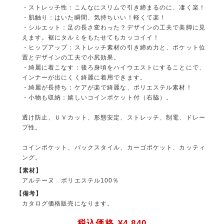
・ストレッチ性：こんなにスリムで引き締まるのに、凄く楽！
・肌触り：はいた瞬間、気持ちいい！軽くて楽！
・シルエット：足の長さ変わった？デザインの工夫で美脚に見
えます。裾にタルミをもたせてもカッコイイ！
・ヒップアップ：ストレッチ素材の引き締め力と、ポケット位
置とデザインの工夫で小尻効果。
・綺麗に着こなす：後ろ身頃をハイウエストにすることにで、
インナーが出にくく綺麗に着用できます。
・綺麗が長持ち：ケアが楽で綺麗な、ポリエステル素材！
・小物も収納：嬉しいコインポケット付（右脇）。
透け防止、ＵＶカット、形態安定、ストレッチ、制電、ドレー
プ性。
コインポケット、バックスタイル、カーゴポケット、カッティ
ング。
【素材】
アルテーヌ ポリエステル100％
【備考】
カタログ価格販売になります。
税込価格
¥4,840