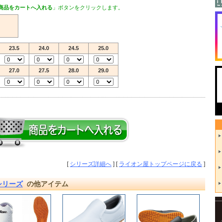
商品をカートへ入れる
」ボタンをクリックします。
23.5
24.0
24.5
25.0
27.0
27.5
28.0
29.0
[
シリーズ詳細へ
] [
ライオン屋トップページに戻る
]
シリーズ
の他アイテム