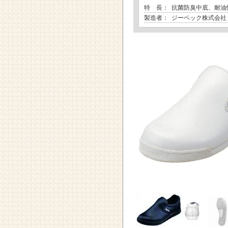
特 長：
抗菌防臭中底、耐油性
製造者：
ジーベック株式会社