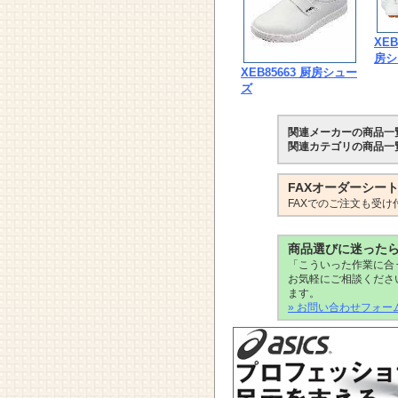
XE
房シ
XEB85663 厨房シュー
ズ
関連メーカーの商品一
関連カテゴリの商品一
FAXオーダーシー
FAXでのご注文も受け
商品選びに迷った
「こういった作業に合
お気軽にご相談くださ
ます。
» お問い合わせフォー