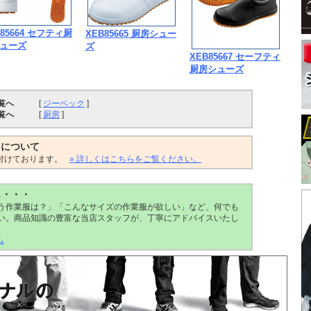
B85664 セフティ厨
XEB85665 厨房シュー
ューズ
ズ
XEB85667 セーフティ
厨房シューズ
覧へ
[
ジーベック
]
覧へ
[
厨房
]
トについて
付けております。
» 詳しくはこちらをご覧ください。
ら・・・
う作業服は？」「こんなサイズの作業服が欲しい」など、何でも
い。商品知識の豊富な当店スタッフが、丁寧にアドバイスいたし
ム