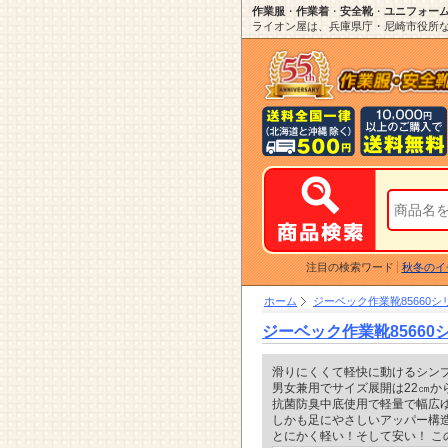
作業服
・
作業着
・
安全靴
・
ユニフォー
ライオン屋は、兵庫県庁・尼崎市役所など
注目の検索ワード
秋冬のイ
ホーム
ジーベック作業靴85660シ
ジーベック作業靴85660
滑りにくくて軽快に動けるシンプ
男女兼用でサイズ展開は22㎝か
抗菌防臭中底使用で軽量で幅広
しかも足にやさしいアッパー構
とにかく軽い！そして安い！ こ