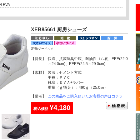
EVA
XEB85661 厨房シューズ
定番/ジーベック
【特長】
快適、抗菌防臭中底、耐油性ゴム底、EEE(22.0
～24.0cm)、EEEE(24.5～29.0cm)
【素材】
製法：セメント方式
甲被：ＰＶＣ
靴底：ＥＶＡ+ラバー
重量（ｇ/両足）：490ｇ（25.0㎝）
【備考】
この商品をご購入頂いたお客様の声はコチラ
¥4,180
税込価格