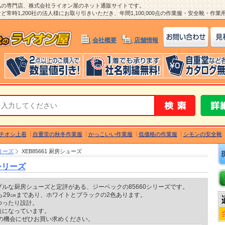
ム
の専門店、株式会社ライオン屋のネット通販サイトです。
常時1,200社の法人様にお取り引きいただき、年間1,100,000点の作業服・安全靴・作
会社概要
店舗情報
チオシ上着
自重堂の秋冬作業服
かっこいい作業服
低価格の作業服
シモンの安全靴
リーズ
XEB85661 厨房シューズ
シリーズ
ルな厨房シューズと定評がある、ジーベックの85660シリーズです。
ら29㎝まであり、ホワイトとブラックの2色あります。
ゆったり設計。
造になっています。
の機会にぜひお買い求めください。