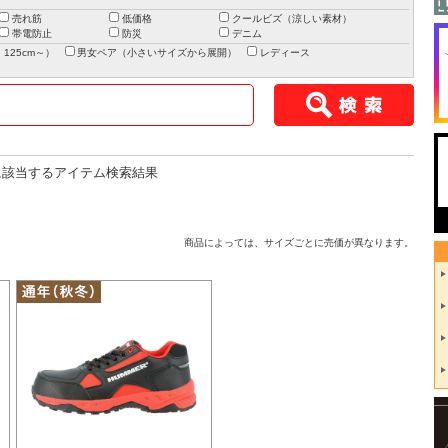
売れ筋
低価格
クールビズ（涼しい素材）
帯電防止
防災
デニム
125cm～）
男女ペア（小さいサイズから展開）
レディース
該当するアイテム検索結果
商品によっては、サイズごとに売価が異なります。