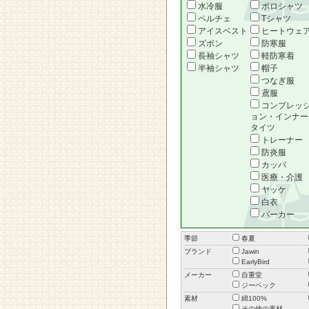
水冷服
ポロシャツ
ペルチェ
Tシャツ
アイスベスト
ヒートウェ
ズボン
防寒服
長袖シャツ
軽防寒着
半袖シャツ
帽子
つなぎ服
鳶服
コンプレッ
ョン・インナー
タイツ
トレーナー
防炎服
カッパ
医療・介護
ヤッケ
白衣
パーカー
季節
春夏
ブランド
Jawin
EarlyBird
メーカー
自重堂
ジーベック
素材
綿100%
その他の素材