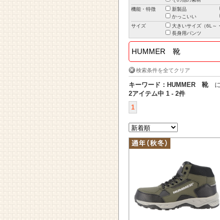
機能・特徴
新製品
かっこいい
サイズ
大きいサイズ（6L～・
長身用パンツ
検索条件を全てクリア
キーワード：HUMMER 靴
に
2アイテム中 1 - 2件
1