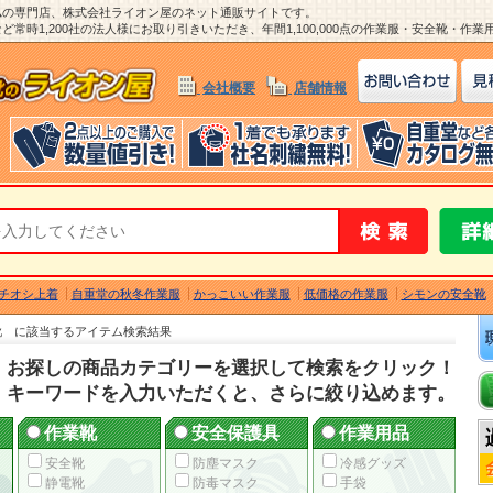
ム
の専門店、株式会社ライオン屋のネット通販サイトです。
常時1,200社の法人様にお取り引きいただき、年間1,100,000点の作業服・安全靴・作
会社概要
店舗情報
チオシ上着
自重堂の秋冬作業服
かっこいい作業服
低価格の作業服
シモンの安全靴
 靴 に該当するアイテム検索結果
お探しの商品カテゴリーを選択して検索をクリック！
キーワードを入力いただくと、さらに絞り込めます。
作業靴
安全保護具
作業用品
安全靴
防塵マスク
冷感グッズ
静電靴
防毒マスク
手袋