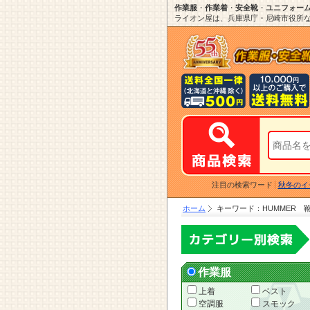
作業服
・
作業着
・
安全靴
・
ユニフォー
ライオン屋は、兵庫県庁・尼崎市役所など
注目の検索ワード
秋冬のイ
ホーム
キーワード：HUMMER
作業服
上着
ベスト
空調服
スモック