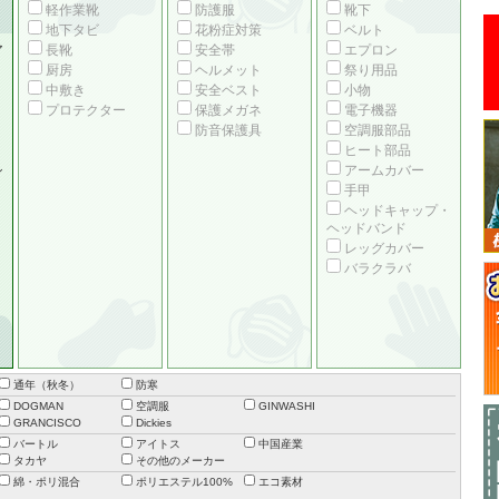
軽作業靴
防護服
靴下
地下タビ
花粉症対策
ベルト
ア
長靴
安全帯
エプロン
厨房
ヘルメット
祭り用品
中敷き
安全ベスト
小物
プロテクター
保護メガネ
電子機器
防音保護具
空調服部品
ヒート部品
シ
アームカバー
手甲
ヘッドキャップ・
ヘッドバンド
レッグカバー
バラクラバ
通年（秋冬）
防寒
DOGMAN
空調服
GINWASHI
GRANCISCO
Dickies
バートル
アイトス
中国産業
タカヤ
その他のメーカー
綿・ポリ混合
ポリエステル100%
エコ素材