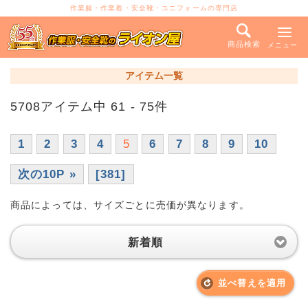
作業服・作業着・安全靴・ユニフォームの専門店
商品検索
メニュー
アイテム一覧
5708アイテム中 61 - 75件
1
2
3
4
5
6
7
8
9
10
次の10P »
[381]
商品によっては、サイズごとに売価が異なります。
新着順
並べ替えを適用