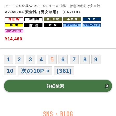
アイトス安全靴AZ-59204シリーズ 消防・救急活動向け安全靴
AZ-59204 安全靴（男女兼用）（FR-119）
¥14,460
1
2
3
4
5
6
7
8
9
10
次の10P »
[381]
詳細検索
SNS・BLOG