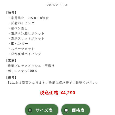
2024/アイトス
【特長】
・帯電防止 JIS 8118適合
・反射パイピング
・袖ペン差し
・左胸ペン差しポケット
・左胸スリットポケット
・IDハンガー
・スポーツカット
・背部反射パイピング
【素材】
軽量ブロックメッシュ 平織り
ポリエステル100％
【備考】
3L以上は割高となります。詳細は価格表でご確認ください。
税込価格
¥4,290
サイズ表
価格表