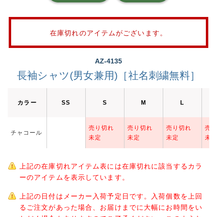
在庫切れのアイテムがございます。
AZ-4135
長袖シャツ(男女兼用)［社名刺繍無料］
カラー
SS
S
M
L
売り切れ
売り切れ
売り切れ
売
チャコール
未定
未定
未定
未
上記の在庫切れアイテム表には在庫切れに該当するカラ
ーのアイテムを表示しています。
上記の日付はメーカー入荷予定日です。入荷個数を上回
るご注文があった場合、お届けまでに大幅にお時間をい