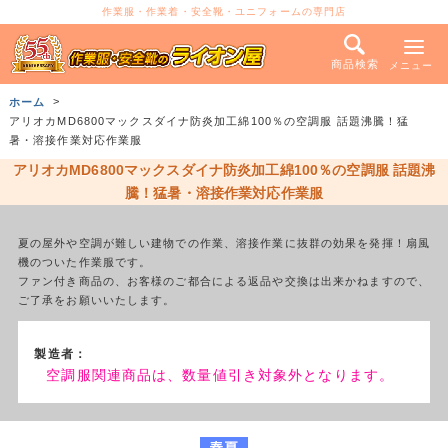
作業服・作業着・安全靴・ユニフォームの専門店
商品検索
メニュー
ホーム
アリオカMD6800マックスダイナ防炎加工綿100％の空調服 話題沸騰！猛
暑・溶接作業対応作業服
アリオカMD6800マックスダイナ防炎加工綿100％の空調服 話題沸
騰！猛暑・溶接作業対応作業服
夏の屋外や空調が難しい建物での作業、溶接作業に抜群の効果を発揮！扇風
機のついた作業服です。
ファン付き商品の、お客様のご都合による返品や交換は出来かねますので、
ご了承をお願いいたします。
製造者：
空調服関連商品は、数量値引き対象外となります。