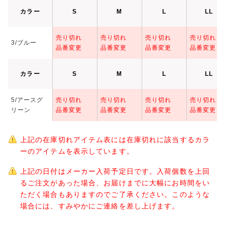
カラー
S
M
L
LL
売り切れ
売り切れ
売り切れ
売り切れ
3/ブルー
品番変更
品番変更
品番変更
品番変更
カラー
S
M
L
LL
5/アースグ
売り切れ
売り切れ
売り切れ
売り切れ
リーン
品番変更
品番変更
品番変更
品番変更
上記の在庫切れアイテム表には在庫切れに該当するカラ
ーのアイテムを表示しています。
上記の日付はメーカー入荷予定日です。入荷個数を上回
るご注文があった場合、お届けまでに大幅にお時間をい
ただく場合もありますのでご了承ください。このような
場合には、すみやかにご連絡を差し上げます。