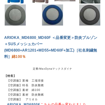
ARIOKA_MD6800_MD60F ＜品番変更＞防炎ブルゾン
＋SUSメッシュカバー
(MD6800+AR1201+MD55+MD60F+加工)［社名刺繍無
料］
綿100％
定番/MaxDynaマックスダイナ
【特長】
【空調服】業種 工場溶接
【空調服】特長 防炎難燃
【空調服】素材 綿100
【空調服】素材 防炎難燃
【空調服】 アリオカ
ARIOKA_MD6800K
こちらの品番へ変わりました。