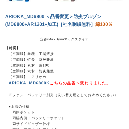
ARIOKA_MD6800 ＜品番変更＞防炎ブルゾン
(MD6800+AR1201+加工)［社名刺繍無料］
綿100％
定番/MaxDynaマックスダイナ
【特長】
【空調服】業種 工場溶接
【空調服】特長 防炎難燃
【空調服】素材 綿100
【空調服】素材 防炎難燃
【空調服】 アリオカ
ARIOKA_MD6800K
こちらの品番へ変わりました。
※ファン・バッテリー別売（洗い替え用としてお求めください）
●上着の仕様
両胸ポケット
両脇内側：バッテリーポケット
両サイドギャザー仕様