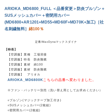
ARIOKA_MD6800_FULL ＜品番変更＞防炎ブルゾン＋
SUSメッシュカバー＋密閉用カバー
(MD6800+AR1201+MD55+MD60F+MD70K+加工)［社
名刺繍無料］
綿100％
定番/MaxDynaマックスダイナ
【特長】
【空調服】業種 工場溶接
【空調服】特長 防炎難燃
【空調服】素材 綿100
【空調服】素材 防炎難燃
【空調服】 アリオカ
ARIOKA_MD6800K
こちらの品番へ変わりました。
※ファン・バッテリー別売（洗い替え用としてお求めください）
○ブルゾン(マジックテープ加工付き)
○SUSメッシュカバー(2枚組)
○密閉用カバー(2枚組)