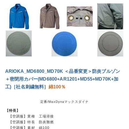
ARIOKA_MD6800_MD70K ＜品番変更＞防炎ブルゾン
＋密閉用カバー(MD6800+AR1201+MD55+MD70K+加
工)［社名刺繍無料］
綿100％
定番/MaxDynaマックスダイナ
【特長】
【空調服】業種 工場溶接
【空調服】特長 防炎難燃
【空調服】素材 綿100