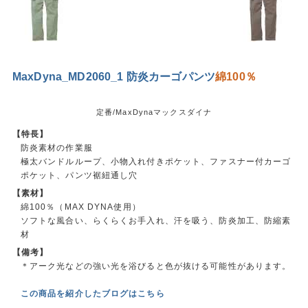
MaxDyna_MD2060_1 防炎カーゴパンツ
綿100％
定番/MaxDynaマックスダイナ
【特長】
防炎素材の作業服
極太バンドルループ、小物入れ付きポケット、ファスナー付カーゴ
ポケット、パンツ裾紐通し穴
【素材】
綿100％（MAX DYNA使用）
ソフトな風合い、らくらくお手入れ、汗を吸う、防炎加工、防縮素
材
【備考】
＊アーク光などの強い光を浴びると色が抜ける可能性があります。
この商品を紹介したブログはこちら