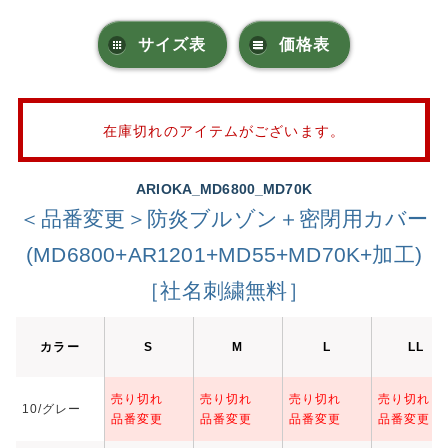
サイズ表
価格表
在庫切れのアイテムがございます。
ARIOKA_MD6800_MD70K
＜品番変更＞防炎ブルゾン＋密閉用カバー
(MD6800+AR1201+MD55+MD70K+加工)
［社名刺繍無料］
カラー
S
M
L
LL
売り切れ
売り切れ
売り切れ
売り切れ
10/グレー
品番変更
品番変更
品番変更
品番変更