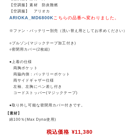
【空調服】素材 防炎難燃
【空調服】 アリオカ
ARIOKA_MD6800K
こちらの品番へ変わりました。
※ファン・バッテリー別売（洗い替え用としてお求めください）
○ブルゾン(マジックテープ加工付き)
○密閉用カバー(2枚組)
●上着の仕様
両胸ポケット
両脇内側：バッテリーポケット
両サイドギャザー仕様
左袖、左胸にペン差し付き
コードストッパー(マジックテープ)
●取り外し可能な密閉用カバー付きです。
【素材】
綿100％(Max Dyna使用)
税込価格
¥11,380