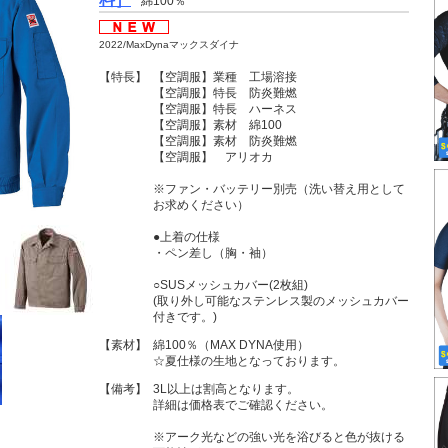
綿100％
2022/MaxDynaマックスダイナ
【特長】
【空調服】業種 工場溶接
【空調服】特長 防炎難燃
【空調服】特長 ハーネス
【空調服】素材 綿100
【空調服】素材 防炎難燃
【空調服】 アリオカ
※ファン・バッテリー別売（洗い替え用として
お求めください）
●上着の仕様
・ペン差し（胸・袖）
○SUSメッシュカバー(2枚組)
(取り外し可能なステンレス製のメッシュカバー
付きです。)
【素材】
綿100％（MAX DYNA使用）
☆夏仕様の生地となっております。
【備考】
3L以上は割高となります。
詳細は価格表でご確認ください。
※アーク光などの強い光を浴びると色が抜ける