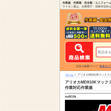
作業服
・
作業着
・
安全靴
・
ユニフォー
ライオン屋は、兵庫県庁・尼崎市役所など
注目の検索ワード
秋冬のイ
ホーム
アリオカMD910Kマック
アリオカMD910Kマッ
作業対応作業服
md910k