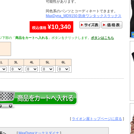
可能性があります。
同色系のパンツとコーディネートできます。
MaxDyna_MD9150 防炎ワンタックスラックス
¥10,340
税込価格
ジ下部の「
商品をカートへ入れる
」ボタンをクリックします。
ボタンはこちら
LL
3L
4L
5L
6L
[
ライオン屋トップページに戻る
]
覧へ
[
MaxDynaマックスダイナ
]