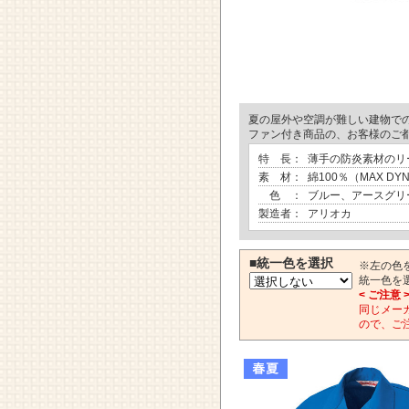
夏の屋外や空調が難しい建物で
ファン付き商品の、お客様のご
特 長：
薄手の防炎素材のリ
素 材：
綿100％（MAX DY
色 ：
ブルー、アースグリ
製造者：
アリオカ
■統一色を選択
※左の色
統一色を
< ご注意 
同じメー
ので、ご