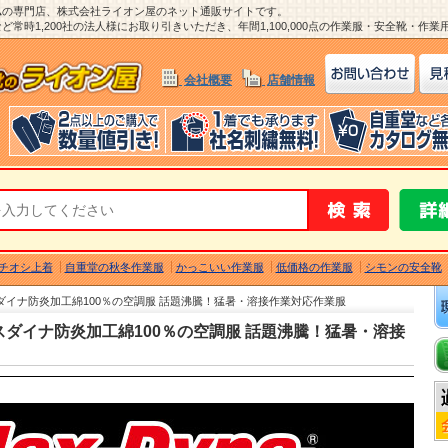
ム
の専門店、株式会社ライオン屋のネット通販サイトです。
常時1,200社の法人様にお取り引きいただき、年間1,100,000点の作業服・安全靴・作
会社概要
店舗情報
チオシ上着
自重堂の秋冬作業服
かっこいい作業服
低価格の作業服
シモンの安全靴
スダイナ防炎加工綿100％の空調服 話題沸騰！猛暑・溶接作業対応作業服
クスダイナ防炎加工綿100％の空調服 話題沸騰！猛暑・溶接