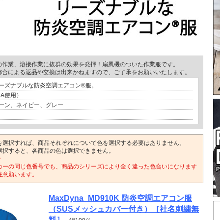
の作業、溶接作業に抜群の効果を発揮！扇風機のついた作業服です。
都合による返品や交換は出来かねますので、ご了承をお願いいたします。
ーズナブルな防炎空調エアコン®服。
NA使用）
ーン、ネイビー、グレー
を選択すれば、商品それぞれについて色を選択する必要はありません。
選択すると、各商品の色は選択できません。
>
カーの同じ色番号でも、商品のシリーズにより全く違った色合いになります
注意願います。
MaxDyna_MD910K 防炎空調エアコン服
（SUSメッシュカバー付き）［社名刺繍無
料］