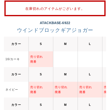
在庫切れのアイテムがございます。
ATACKBASE-6922
ウインドブロックギアジョガー
カラー
S
M
L
売り切れ
16/カーキ
廃番
カラー
S
M
L
売り切れ
売り切れ
売り切れ
売
ネイビー
廃番
廃番
廃番
廃
カラー
S
M
L