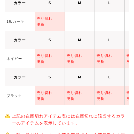
カラー
S
M
L
売り切れ
16/カーキ
廃番
カラー
S
M
L
売り切れ
売り切れ
売り切れ
売
ネイビー
廃番
廃番
廃番
廃
カラー
S
M
L
売り切れ
売り切れ
売り切れ
売
ブラック
廃番
廃番
廃番
廃
上記の在庫切れアイテム表には在庫切れに該当するカラ
ーのアイテムを表示しています。