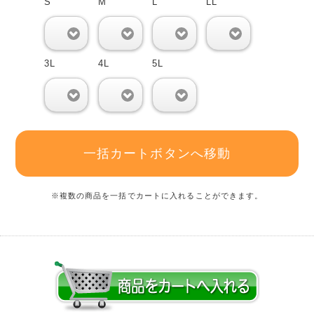
S
M
L
LL
0
0
0
0
3L
4L
5L
0
0
0
一括カートボタンへ移動
※複数の商品を一括でカートに入れることができます。