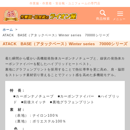
作業服・作業着・安全靴・ユニフォームの専門店
商品検索
メニュー
ホーム
ATACK BASE（アタックベース）Winter series 70000シリーズ
ATACK BASE（アタックベース）Winter series 70000シリーズ
着た瞬間から暖かい高機能発熱体カーボンナノチューブと、線状の発熱体カ
ーボンファイバーを配したハイブリッドヒートベスト。
裏地にグラフェンプリントを採用することで熱伝導率を更に高め、肩・脇部
をストレッチ素材切り替えることでフィット感を高めた多機能モデル。
特 長：
■カーボンナノチューブ ■カーボンファイバー ■ハイブリッ
ド ■前後スイッチ ■裏地グラフェンプリント
素 材：
（表地）：ナイロン100％
（裏地）：ポリエステル100％
色 ：