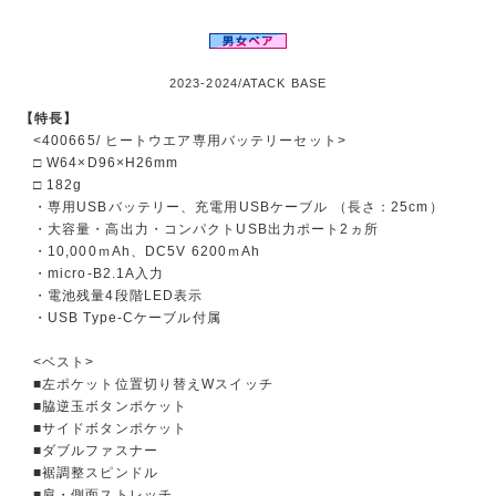
2023-2024/ATACK BASE
【特長】
<400665/ ヒートウエア専用バッテリーセット>
□ W64×D96×H26mm
□ 182g
・専用USBバッテリー、充電用USBケーブル （長さ：25cm）
・大容量・高出力・コンパクトUSB出力ポート2ヵ所
・10,000ｍAh、DC5V 6200ｍAh
・micro-B2.1A入力
・電池残量4段階LED表示
・USB Type-Cケーブル付属
<ベスト>
■左ポケット位置切り替えWスイッチ
■脇逆玉ボタンポケット
■サイドボタンポケット
■ダブルファスナー
■裾調整スピンドル
■肩・側面ストレッチ