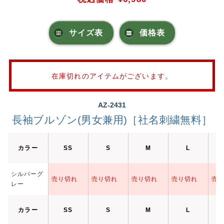
サイズ表
価格表
在庫切れのアイテムがございます。
AZ-2431
長袖ブルゾン(男女兼用)［社名刺繍無料］
カラー
SS
S
M
L
シルバーグ
売り切れ
売り切れ
売り切れ
売り切れ
売
レー
カラー
SS
S
M
L