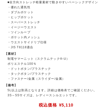
■全方向ストレッチ軽量素材で動きやすいベーシックデザイン
・優れた通気性
・ダブルポケット
・ヒップポケット
・スーパーストレッチ
・イージーウエスト
・ツインループ
・ポケット内メッシュ
・ウエストサイドリブ仕様
・JIS T8118適合
【素材】
制電サマーニット（スクラムテック®-U）
ポリエステル100％
・ドットボタン/プラスチック
・タックボタン/プラスチック
・ファスナー/金属（スライダー/金属）
【備考】
5L以上は割高となります。詳細は価格表でご確認ください。
3S～SSサイズは、レディースシルエットです。
税込価格
¥5,110