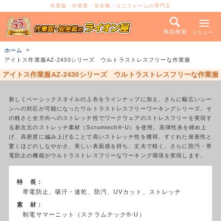
作業服・作業着・安全靴・ユニフォームの専門店
商品検索
メニュー
ホーム
アイトス作業服AZ-2430シリーズ ウルトラストレスフリーな作業服
アイトス作業服AZ-2430シリーズ ウルトラストレスフリーな作業服
新しくベーシックスタイルの上衣をラインナップに加え、さらに幅広いシー
ンへの対応が可能になったウルトラストレスフリーワーキングシリーズ。そ
の軽さと全方向へのストレッチ性でワークウェアのストレスフリーを実現す
る新次元のストレッチ素材（Scrumtech®-U）を使用。高弾性糸を締め上
げ、高密度に編み上げることで高いストレッチ性を獲得。すぐれた保形性と
驚くほどのしなやかさ、美しい表面感を持ち、丈夫で軽く、さらに防汚・帯
電防止の機能がウルトラストレスフリーなワーキング環境を実現します。
特 長：
帯電防止、吸汗・速乾、防汚、UVカット、ストレッチ
素 材：
制電サマーニット（スクラムテック®-U）