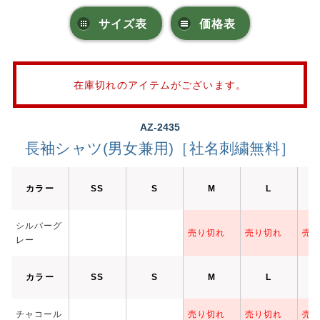
サイズ表
価格表
在庫切れのアイテムがございます。
AZ-2435
長袖シャツ(男女兼用)［社名刺繍無料］
カラー
SS
S
M
L
シルバーグ
売り切れ
売り切れ
売
レー
カラー
SS
S
M
L
チャコール
売り切れ
売り切れ
売