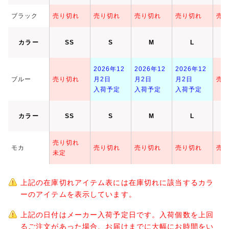
ブラック
売り切れ
売り切れ
売り切れ
売り切れ
売
カラー
SS
S
M
L
2026年12
2026年12
2026年12
ブルー
売り切れ
月2日
月2日
月2日
売
入荷予定
入荷予定
入荷予定
カラー
SS
S
M
L
売り切れ
モカ
売り切れ
売り切れ
売り切れ
売
未定
上記の在庫切れアイテム表には在庫切れに該当するカラ
ーのアイテムを表示しています。
上記の日付はメーカー入荷予定日です。入荷個数を上回
るご注文があった場合、お届けまでに大幅にお時間をい