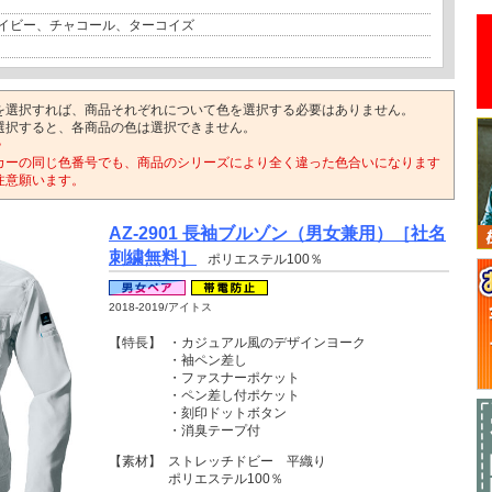
イビー、チャコール、ターコイズ
を選択すれば、商品それぞれについて色を選択する必要はありません。
選択すると、各商品の色は選択できません。
>
カーの同じ色番号でも、商品のシリーズにより全く違った色合いになります
注意願います。
AZ-2901 長袖ブルゾン（男女兼用）［社名
刺繍無料］
ポリエステル100％
2018-2019/アイトス
【特長】
・カジュアル風のデザインヨーク
・袖ペン差し
・ファスナーポケット
・ペン差し付ポケット
・刻印ドットボタン
・消臭テープ付
【素材】
ストレッチドビー 平織り
ポリエステル100％