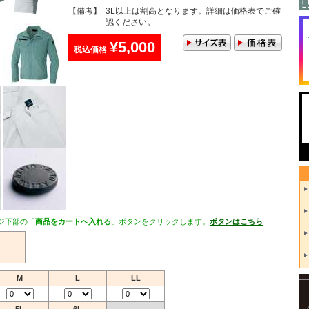
【備考】
3L以上は割高となります。詳細は価格表でご確
認ください。
¥5,000
税込価格
ジ下部の「
商品をカートへ入れる
」ボタンをクリックします。
ボタンはこちら
M
L
LL