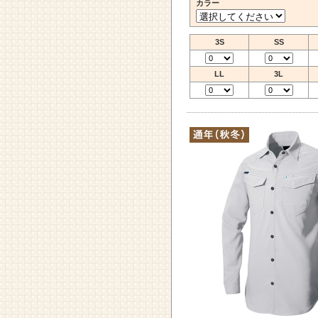
カラー
3S
SS
LL
3L