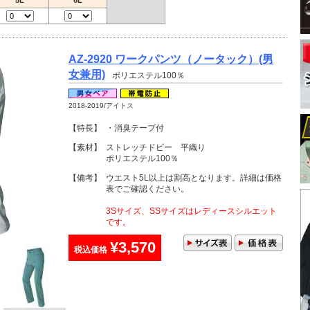
5L
6L
AZ-2920 ワークパンツ（ノータック）(男
女兼用)
ポリエステル100％
2018-2019/アイトス
【特長】
・消臭テープ付
【素材】
ストレッチドビー 平織り
ポリエステル100％
【備考】
ウエスト5L以上は割高となります。詳細は価格
表でご確認ください。
3Sサイズ、SSサイズはレディースシルエット
です。
¥3,570
税込価格