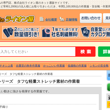
ム
の専門店、株式会社ライオン屋のネット通販サイトです。
常時1,200社の法人様にお取り引きいただき、年間1,100,000点の作業服・安全靴・作
会社概要
店舗情報
チオシ上着
自重堂の秋冬作業服
かっこいい作業服
低価格の作業服
シモンの安全靴
1シリーズ タフな軽量ストレッチ素材の作業着
01シリーズ タフな軽量ストレッチ素材の作業着
しい動きに強さを発揮する作業服です。
平織り