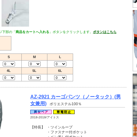
ジ下部の「
商品をカートへ入れる
」ボタンをクリックします。
ボタンはこちら
S
M
L
4L
5L
6L
AZ-2921 カーゴパンツ（ノータック）(男
女兼用)
ポリエステル100％
2018-2019/アイトス
【特長】
・ツインループ
・ファスナー付ポケット