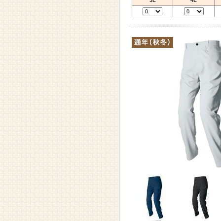
3L
4L