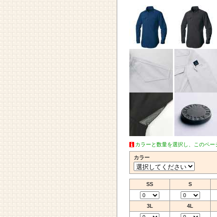
カラーと数量を選択し、このペー
カラー
SS
S
3L
4L