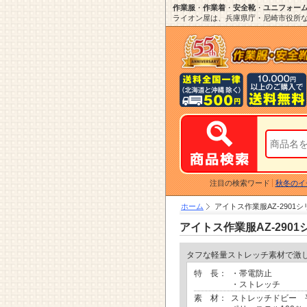
作業服
・
作業着
・
安全靴
・
ユニフォー
ライオン屋は、兵庫県庁・尼崎市役所など
注目の検索ワード
秋冬のイ
ホーム
アイトス作業服AZ-290
アイトス作業服AZ-29
タフな軽量ストレッチ素材で激
特 長：
・帯電防止
・ストレッチ
素 材：
ストレッチドビー 