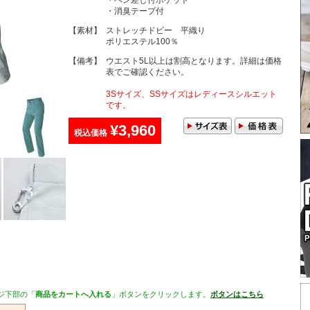
・ペン差し付ポケット
・消臭テープ付
【素材】
ストレッチドビー 平織り
ポリエステル100％
【備考】
ウエスト5L以上は割高となります。詳細は価格
表でご確認ください。
3Sサイズ、SSサイズはレディースシルエット
です。
¥3,960
税込価格
ジ下部の「
商品をカートへ入れる
」ボタンをクリックします。
ボタンはこちら