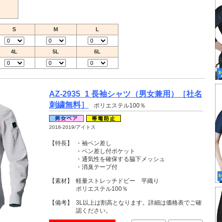
S
M
L
4L
5L
6L
AZ-2935_1 長袖シャツ（男女兼用）［社名
刺繍無料］
ポリエステル100％
2018-2019/アイトス
【特長】
・袖ペン差し
・ペン差し付ポケット
・通気性を確保する脇下メッシュ
・消臭テープ付
【素材】
軽量ストレッチドビー 平織り
ポリエステル100％
【備考】
3L以上は割高となります。詳細は価格表でご確
認ください。