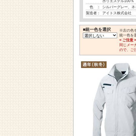
ポリエステル100％
色 ：
シルバーグレー、ネ
製造者：
アイトス株式会社
■統一色を選択
※左の色
統一色を
< ご注意 
同じメー
ので、ご