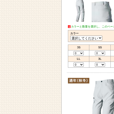
カラーと数量を選択し、このペー
カラー
3S
SS
LL
3L