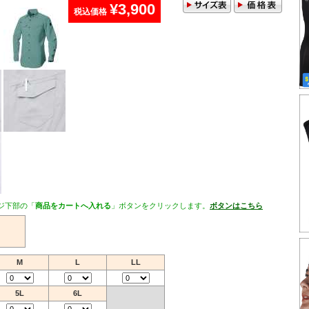
¥3,900
税込価格
ジ下部の「
商品をカートへ入れる
」ボタンをクリックします。
ボタンはこちら
M
L
LL
5L
6L