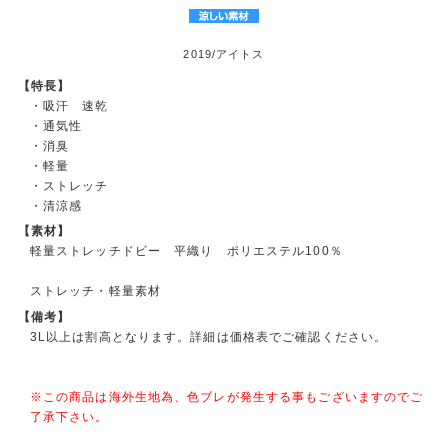
2019/アイトス
【特長】
・吸汗 速乾
・通気性
・消臭
・軽量
・ストレッチ
・清涼感
【素材】
軽量ストレッチドビー 平織り ポリエステル100％
ストレッチ・軽量素材
【備考】
3L以上は割高となります。詳細は価格表でご確認ください。
※この商品は海外生地為、色ブレが発生する事もございますのでご
了承下さい。