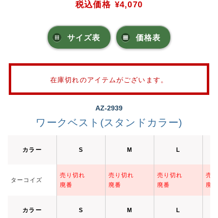
税込価格
¥4,070
サイズ表
価格表
在庫切れのアイテムがございます。
AZ-2939
ワークベスト(スタンドカラー)
カラー
S
M
L
売り切れ
売り切れ
売り切れ
売
ターコイズ
廃番
廃番
廃番
廃
カラー
S
M
L