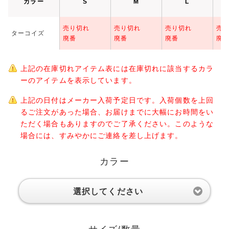
カラー
S
M
L
売り切れ
売り切れ
売り切れ
売
ターコイズ
廃番
廃番
廃番
廃
上記の在庫切れアイテム表には在庫切れに該当するカラ
ーのアイテムを表示しています。
上記の日付はメーカー入荷予定日です。入荷個数を上回
るご注文があった場合、お届けまでに大幅にお時間をい
ただく場合もありますのでご了承ください。このような
場合には、すみやかにご連絡を差し上げます。
カラー
選択してください