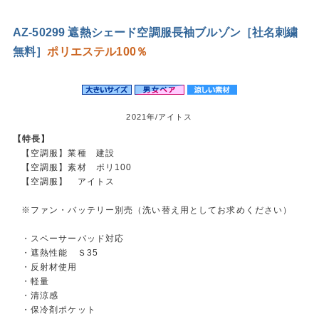
AZ-50299 遮熱シェード空調服長袖ブルゾン［社名刺繍
無料］
ポリエステル100％
2021年/アイトス
【特長】
【空調服】業種 建設
【空調服】素材 ポリ100
【空調服】 アイトス
※ファン・バッテリー別売（洗い替え用としてお求めください）
・スペーサーパッド対応
・遮熱性能 Ｓ35
・反射材使用
・軽量
・清涼感
・保冷剤ポケット