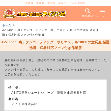
作業服・作業着・安全靴・ユニフォームの専門店
商品検索
メニュー
ホーム
AZ-50299 裏チタンコーティング・ポリエステル100％の空調服 話題沸
騰！猛暑対応ファン付き作業服
AZ-50299 裏チタンコーティング・ポリエステル100％の空調服 話題
沸騰！猛暑対応ファン付き作業服
夏の屋外や空調が難しい建物での作業に抜群の効果を発揮！扇風機のついた
作業服です。
ファン付き商品の、お客様のご都合による返品や交換は出来かねますので、
ご了承をお願いいたします。
特 長：
AZITO遮熱シェードシリーズ（脱落制止用器具対応）
製造者：
アイトス株式会社