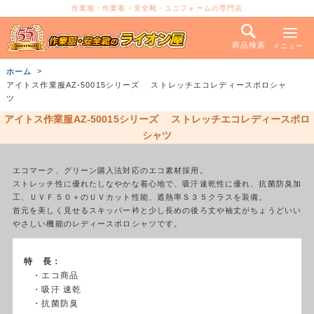
作業服・作業着・安全靴・ユニフォームの専門店
商品検索
メニュー
ホーム
アイトス作業服AZ-50015シリーズ ストレッチエコレディースポロシャ
ツ
アイトス作業服AZ-50015シリーズ ストレッチエコレディースポロ
シャツ
エコマーク、グリーン購入法対応のエコ素材採用。
ストレッチ性に優れたしなやかな着心地で、吸汗速乾性に優れ、抗菌防臭加
工、ＵＶＦ５０＋のＵＶカット性能、遮熱率Ｓ３５クラスを装備。
首元を美しく見せるスキッパー衿と少し長めの後ろ丈や袖丈がちょうどいい
やさしい機能のレディースポロシャツです。
特 長：
・エコ商品
・吸汗 速乾
・抗菌防臭