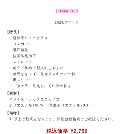
2024/アイトス
【特長】
・遮熱率Ｓ３５クラス
・ＵＶカット
・吸汗速乾
・抗菌防臭加工
・ストレッチ
・前立て長めで顔入れしやすい
・首元をキレイに見せるスキッパー衿
・裾スリット
・「脇チラ」見えしにくい長め袖丈
【素材】
ＰＢＴストレッチエコカノコ
ポリエステル100％ (再生ポリエステル70％)
【備考】
3L以上は割高となります。詳細は価格表でご確認ください。
税込価格
¥2,750