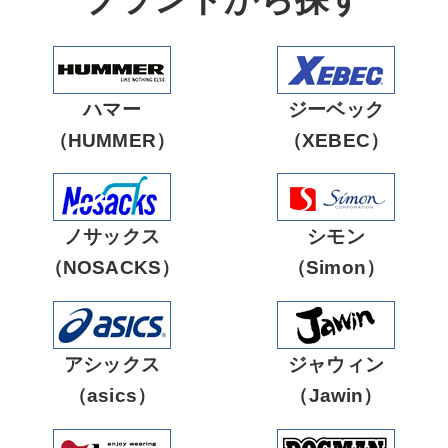
軽防寒着
帽子
安全ベスト
防炎保護製品
祭り用品
小物
つなぎ服
鳶服
ハマー
ジーベック
防音保護具
防音保護具
電子機器
空調服部品
（HUMMER）
（XEBEC）
インナー
トレーナー
ヒート部品
ノサックス
シモン
カッパ
医療・介護
（NOSACKS）
（Simon）
ヤッケ
アシックス
ジャウィン
（asics）
（Jawin）