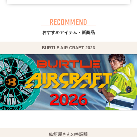
2026/04/10
【NEW☆2026SS】コーコス作業服G-4030シリーズ掲載！
フルハーネス対応でハードな場面で頼れる、ペルチェ対応の
作業服です！
RECOMMEND
おすすめアイテム・新商品
2026/03/24
【NEW☆2026SS】コーコス安全靴MW-3419シリーズ掲
載！
BURTLE AIR CRAFT 2026
アッパーに撥水加工、インソールには抗菌防臭機能を搭載
し、水にもニオイにも強い安全靴です！
鉄筋屋さんの空調服