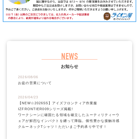
NEWS
お知らせ
2026/08/06
お盆の営業について
2026/04/23
【NEW☆2026SS】アイズフロンティア作業服
IZFRONTIER009シリーズ掲載!
ワークシーンに確固たる領域を確立したユーティリティーウ
ェアが鮮烈なインパクトを纏って降臨。個性豊かな接触冷感
クルーネックTシャツ！ただいまご予約承り中です！