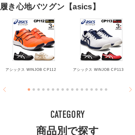
履き心地バツグン【asics】
アシックス WINJOB CP112
アシックス WINJOB CP113
CATEGORY
商品別で探す