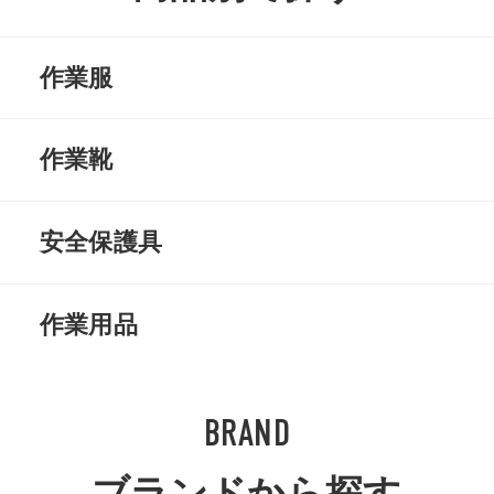
作業服
上着
空調服
作業靴
ズボン
長袖シャツ
安全靴
静電靴
安全保護具
半袖シャツ
ベスト
軽作業靴
地下タビ
防塵マスク
防毒マスク
作業用品
ポロシャツ
Tシャツ
長靴
厨房
防護服
花粉症対策
手袋
靴下
BRAND
防寒服
ヒートウェア
中敷き
プロテクター
安全帯
ヘルメット
ベルト
エプロン
ブランドから探す