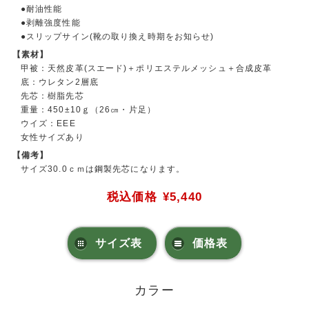
●耐油性能
●剥離強度性能
●スリップサイン(靴の取り換え時期をお知らせ)
【素材】
甲被：天然皮革(スエード)＋ポリエステルメッシュ＋合成皮革
底：ウレタン2層底
先芯：樹脂先芯
重量：450±10ｇ（26㎝・片足）
ウイズ：EEE
女性サイズあり
【備考】
サイズ30.0ｃｍは鋼製先芯になります。
税込価格
¥5,440
サイズ表
価格表
カラー