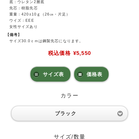
底：ウレタン2層底
先芯：樹脂先芯
重量：420±10ｇ（26㎝・片足）
ウイズ：EEE
女性サイズあり
【備考】
サイズ30.0ｃｍは鋼製先芯になります。
税込価格
¥5,550
サイズ表
価格表
カラー
ブラック
サイズ/数量