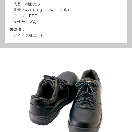
先芯：樹脂先芯
重量：420±10ｇ（26㎝・片足）
ウイズ：EEE
女性サイズあり
製造者：
アイトス株式会社