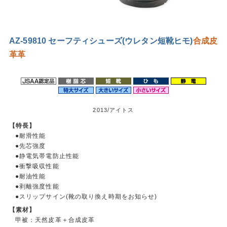
AZ-59810 セーフティシューズ(ウレタン短靴ヒモ)
合成皮
革
革
2013/アイトス
【特長】
●耐滑性能
●先芯強度
●静電気帯電防止性能
●衝撃吸収性能
●耐油性能
●剥離強度性能
●スリップサイン(靴の取り換え時期をお知らせ)
【素材】
甲被：天然皮革＋合成皮革