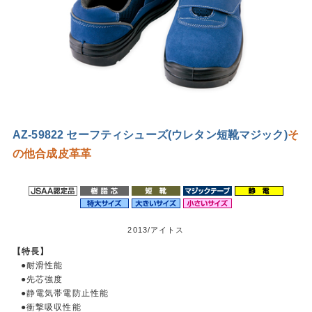
AZ-59822 セーフティシューズ(ウレタン短靴マジック)
そ
の他
合成皮革
革
2013/アイトス
【特長】
●耐滑性能
●先芯強度
●静電気帯電防止性能
●衝撃吸収性能