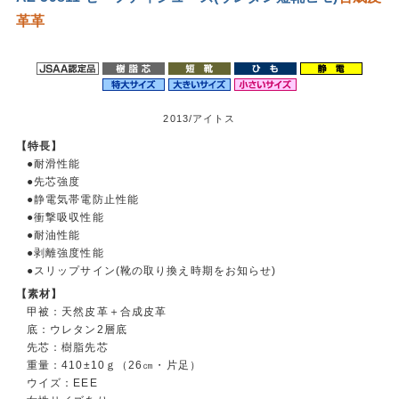
革
革
2013/アイトス
【特長】
●耐滑性能
●先芯強度
●静電気帯電防止性能
●衝撃吸収性能
●耐油性能
●剥離強度性能
●スリップサイン(靴の取り換え時期をお知らせ)
【素材】
甲被：天然皮革＋合成皮革
底：ウレタン2層底
先芯：樹脂先芯
重量：410±10ｇ（26㎝・片足）
ウイズ：EEE