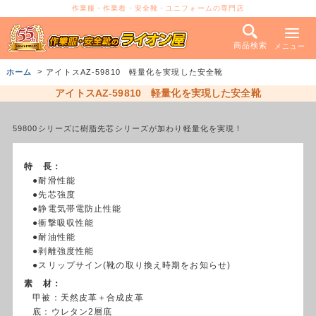
作業服・作業着・安全靴・ユニフォームの専門店
商品検索
メニュー
ホーム
アイトスAZ-59810 軽量化を実現した安全靴
アイトスAZ-59810 軽量化を実現した安全靴
59800シリーズに樹脂先芯シリーズが加わり軽量化を実現！
特 長：
●耐滑性能
●先芯強度
●静電気帯電防止性能
●衝撃吸収性能
●耐油性能
●剥離強度性能
●スリップサイン(靴の取り換え時期をお知らせ)
素 材：
甲被：天然皮革＋合成皮革
底：ウレタン2層底