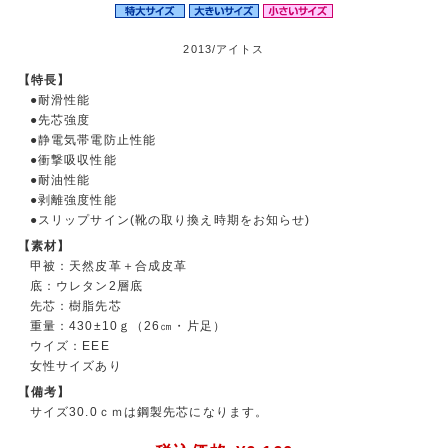
2013/アイトス
【特長】
●耐滑性能
●先芯強度
●静電気帯電防止性能
●衝撃吸収性能
●耐油性能
●剥離強度性能
●スリップサイン(靴の取り換え時期をお知らせ)
【素材】
甲被：天然皮革＋合成皮革
底：ウレタン2層底
先芯：樹脂先芯
重量：430±10ｇ（26㎝・片足）
ウイズ：EEE
女性サイズあり
【備考】
サイズ30.0ｃｍは鋼製先芯になります。