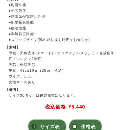
●耐滑性能
●先芯強度
●静電気帯電防止性能
●衝撃吸収性能
●耐油性能
●剥離強度性能
●スリップサイン(靴の取り換え時期をお知らせ)
【素材】
甲被：天然皮革(スエード)＋ポリエステルメッシュ＋合成皮革
底：ウレタン2層底
先芯：樹脂先芯
重量：435±10ｇ（26㎝・片足）
ウイズ：EEE
女性サイズあり
【備考】
サイズ30.0ｃｍは鋼製先芯になります。
税込価格
¥5,440
サイズ表
価格表