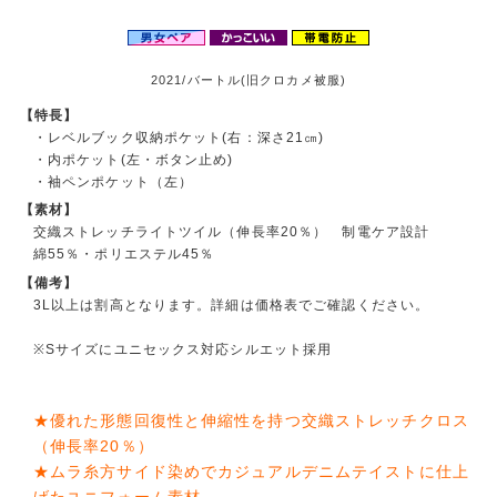
2021/バートル(旧クロカメ被服)
【特長】
・レベルブック収納ポケット(右：深さ21㎝)
・内ポケット(左・ボタン止め)
・袖ペンポケット（左）
【素材】
交織ストレッチライトツイル（伸長率20％） 制電ケア設計
綿55％・ポリエステル45％
【備考】
3L以上は割高となります。詳細は価格表でご確認ください。
※Sサイズにユニセックス対応シルエット採用
★優れた形態回復性と伸縮性を持つ交織ストレッチクロス
（伸長率20％）
★ムラ糸方サイド染めでカジュアルデニムテイストに仕上