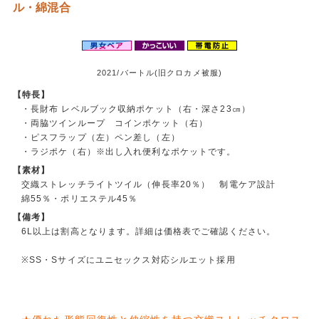
ル・綿混合
2021/バートル(旧クロカメ被服)
【特長】
・長財布 レベルブック収納ポケット（右・深さ23㎝）
・両脇ツインループ コインポケット（右）
・ピスフラップ（左）ペン差し（左）
・ラジポケ（右）※出し入れ便利なポケットです。
【素材】
交織ストレッチライトツイル（伸長率20％） 制電ケア設計
綿55％・ポリエステル45％
【備考】
6L以上は割高となります。詳細は価格表でご確認ください。
※SS・Sサイズにユニセックス対応シルエット採用