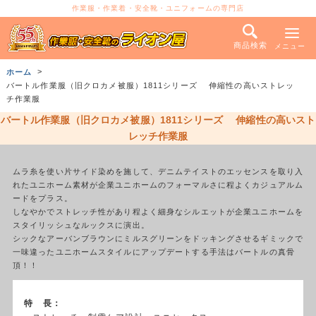
作業服・作業着・安全靴・ユニフォームの専門店
商品検索
メニュー
ホーム
バートル作業服（旧クロカメ被服）1811シリーズ 伸縮性の高いストレッ
チ作業服
バートル作業服（旧クロカメ被服）1811シリーズ 伸縮性の高いスト
レッチ作業服
ムラ糸を使い片サイド染めを施して、デニムテイストのエッセンスを取り入
れたユニホーム素材が企業ユニホームのフォーマルさに程よくカジュアルム
ードをプラス。
しなやかでストレッチ性があり程よく細身なシルエットが企業ユニホームを
スタイリッシュなルックスに演出。
シックなアーバンブラウンにミルスグリーンをドッキングさせるギミックで
一味違ったユニホームスタイルにアップデートする手法はバートルの真骨
頂！！
特 長：