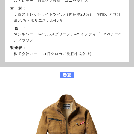
ストレッチ 制電ケア設計 ユニセックス
素 材：
交織ストレッチライトツイル（伸長率20％） 制電ケア設計
綿55％・ポリエステル45％
色 ：
5/シルバー、14/ミルスグリーン、45/インディゴ、62/アーバ
ンブラウン
製造者：
株式会社バートル(旧クロカメ被服株式会社)