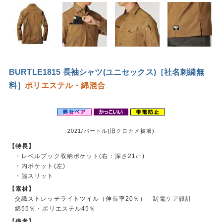
BURTLE1815 長袖シャツ(ユニセックス)［社名刺繍無
料］
ポリエステル・綿混合
2021/バートル(旧クロカメ被服)
【特長】
・レベルブック収納ポケット(右：深さ21㎝)
・内ポケット(左)
・脇スリット
【素材】
交織ストレッチライトツイル（伸長率20％） 制電ケア設計
綿55％・ポリエステル45％
【備考】