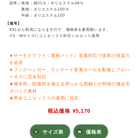
混率／表地：綿51％・ポリエステル49％
裏地：ポリエステル100％
中綿：ポリエステル100
【備考】
XXLから割高になりますので、価格表を参照願います。
※S・Mサイズにユニセックス対応シルエット採用
★サーモクラフト（電熱パッド）装着対応で抜群の保温力
を追求
★フックハンガー、ランヤード装着ホールを配備しフルハ
ーネスに完全対応
★撥水性、防風性を備える滑らかな肌触りが特徴の微起毛
ヌバック素材
★男女ユニセックスの着用に対応
税込価格
¥5,170
サイズ表
価格表