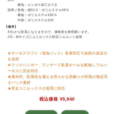
裏地：エンボス加工タフタ
混率／表地：綿51％・ポリエステル49％
裏地：ポリエステル100％
中綿：ポリエステル100
【備考】
XXLから割高になりますので、価格表を参照願います。
※S・Mサイズにユニセックス対応シルエット採用
★サーモクラフト（電熱パッド）装着対応で抜群の保温力
を追求
★フックハンガー、ランヤード装着ホールを配備しフルハ
ーネスに完全対応
★撥水性、防風性を備える滑らかな肌触りが特徴の微起毛
ヌバック素材
★男女ユニセックスの着用に対応
税込価格
¥5,940