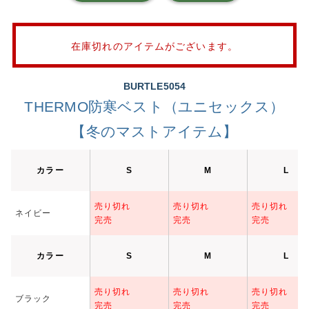
在庫切れのアイテムがございます。
BURTLE5054
THERMO防寒ベスト（ユニセックス）
【冬のマストアイテム】
カラー
S
M
L
売り切れ
売り切れ
売り切れ
ネイビー
完売
完売
完売
カラー
S
M
L
売り切れ
売り切れ
売り切れ
ブラック
完売
完売
完売