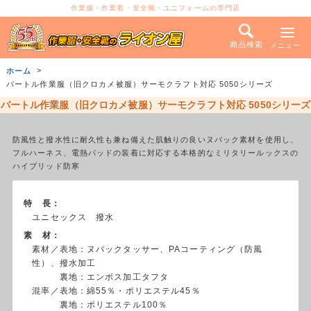
作業服・作業着・安全靴・ユニフォームの専門店
商品検索
メニュー
ホーム
バートル作業服（旧クロカメ被服）サーモクラフト対応 5050シリーズ
バートル作業服（旧クロカメ被服）サーモクラフト対応 5050シリーズ
防風性と撥水性に耐久性も兼ね備えた肌触りの良いヌバック素材を使用し、
フルハーネス、電熱パッドの装着に対応する本格的なミリタリールックスの
ハイブリッド防寒
特 長：
ユニセックス 撥水
素 材：
素材／表地：ヌバックタッサー、PAコーティング（防風
性）、撥水加工
裏地：エンボス加工タフタ
混率／表地：綿55％・ポリエステル45％
裏地：ポリエステル100％