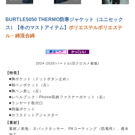
BURTLE5050 THERMO防寒ジャケット（ユニセック
ス）【冬のマストアイテム】
ポリエステル
ポリエステ
ル・綿混合
綿
2024-2025/バートル(旧クロカメ被服)
【特長】
■胸ポケット（ドットボタン止め）
■袖ペンポケット（左）
■胸ペン差し（左）
■レベルブック・Phone収納ファスナーポケット（右）
■ランヤード取付口
■両脇ポケット
■カフスドットアジャスター
【素材】
素材／表地：ヌバックタッサー、PAコーティング（防風性）、撥水
加工