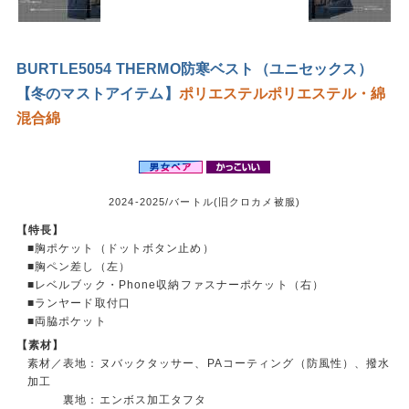
BURTLE5054 THERMO防寒ベスト（ユニセックス）
【冬のマストアイテム】
ポリエステル
ポリエステル・綿
混合
綿
2024-2025/バートル(旧クロカメ被服)
【特長】
■胸ポケット（ドットボタン止め）
■胸ペン差し（左）
■レベルブック・Phone収納ファスナーポケット（右）
■ランヤード取付口
■両脇ポケット
【素材】
素材／表地：ヌバックタッサー、PAコーティング（防風性）、撥水
加工
裏地：エンボス加工タフタ