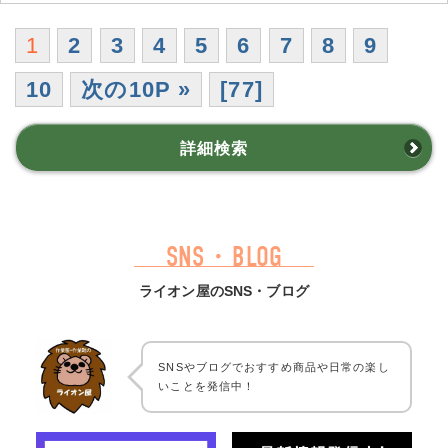
1
2
3
4
5
6
7
8
9
10
次の10P »
[77]
詳細検索
SNS・BLOG
ライオン屋のSNS・ブログ
SNSやブログでおすすめ商品や日常の楽し
いことを発信中！