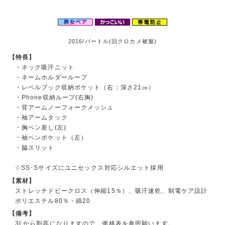
2016/バートル(旧クロカメ被服)
【特長】
・ネック吸汗ニット
・ネームホルダーループ
・レベルブック収納ポケット（右：深さ21㎝）
・Phone収納ループ(右胸)
・背アームノーフォークメッシュ
・袖アームタック
・胸ペン差し(左)
・袖ペンポケット（左）
・脇スリット
☆SS･Sサイズにユニセックス対応シルエット採用
【素材】
ストレッチドビークロス（伸縮15％）、吸汗速乾、制電ケア設計
ポリエステル80％・綿20
【備考】
3Lから割高になりますので、価格表を参照願います。