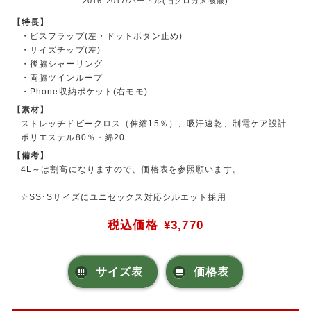
2016-2017/バートル(旧クロカメ被服)
【特長】
・ピスフラップ(左・ドットボタン止め)
・サイズチップ(左)
・後脇シャーリング
・両脇ツインループ
・Phone収納ポケット(右モモ)
【素材】
ストレッチドビークロス（伸縮15％）、吸汗速乾、制電ケア設計
ポリエステル80％・綿20
【備考】
4L～は割高になりますので、価格表を参照願います。
☆SS･Sサイズにユニセックス対応シルエット採用
税込価格
¥3,770
サイズ表
価格表