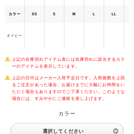
カラー
SS
S
M
L
LL
3
ネイビー
上記の在庫切れアイテム表には在庫切れに該当するカラ
ーのアイテムを表示しています。
上記の日付はメーカー入荷予定日です。入荷個数を上回
るご注文があった場合、お届けまでに大幅にお時間をい
ただく場合もありますのでご了承ください。このような
場合には、すみやかにご連絡を差し上げます。
カラー
選択してください