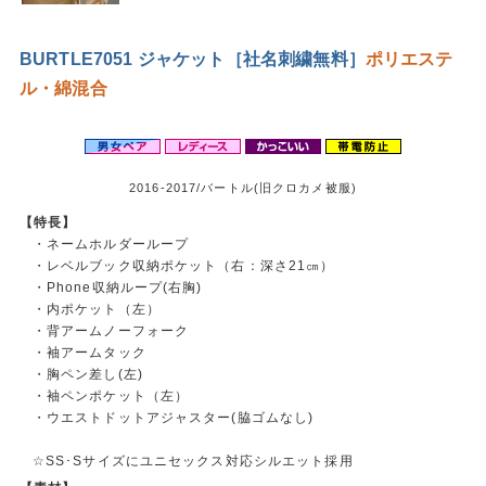
BURTLE7051 ジャケット［社名刺繍無料］
ポリエステ
ル・綿混合
2016-2017/バートル(旧クロカメ被服)
【特長】
・ネームホルダーループ
・レベルブック収納ポケット（右：深さ21㎝）
・Phone収納ループ(右胸)
・内ポケット（左）
・背アームノーフォーク
・袖アームタック
・胸ペン差し(左)
・袖ペンポケット（左）
・ウエストドットアジャスター(脇ゴムなし)
☆SS･Sサイズにユニセックス対応シルエット採用