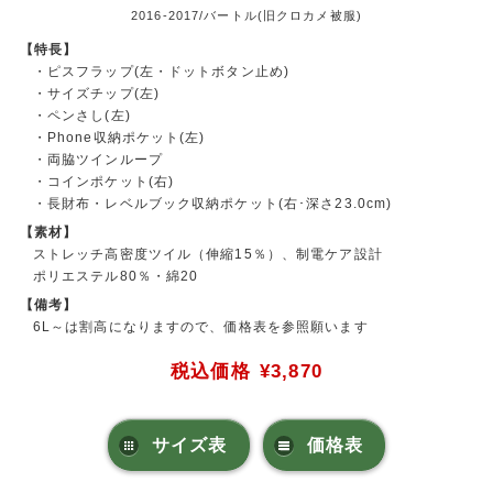
2016-2017/バートル(旧クロカメ被服)
【特長】
・ピスフラップ(左・ドットボタン止め)
・サイズチップ(左)
・ペンさし(左)
・Phone収納ポケット(左)
・両脇ツインループ
・コインポケット(右)
・長財布・レベルブック収納ポケット(右･深さ23.0cm)
【素材】
ストレッチ高密度ツイル（伸縮15％）、制電ケア設計
ポリエステル80％・綿20
【備考】
6L～は割高になりますので、価格表を参照願います
税込価格
¥3,870
サイズ表
価格表