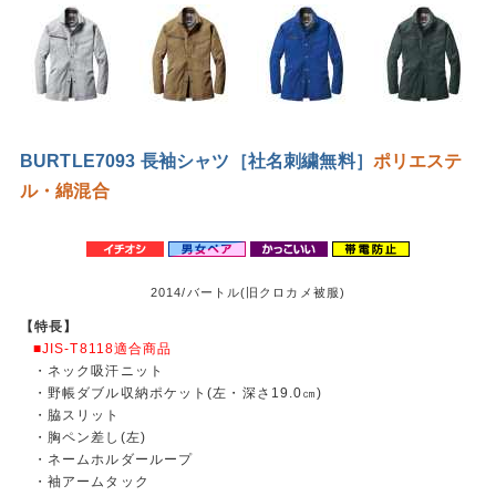
BURTLE7093 長袖シャツ［社名刺繍無料］
ポリエステ
ル・綿混合
2014/バートル(旧クロカメ被服)
【特長】
■JIS-T8118適合商品
・ネック吸汗ニット
・野帳ダブル収納ポケット(左・深さ19.0㎝)
・脇スリット
・胸ペン差し(左)
・ネームホルダーループ
・袖アームタック