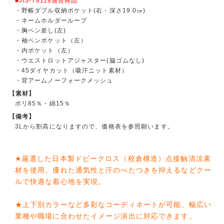
■JIS-T8118適合商品
・野帳ダブル収納ポケット(右・深さ19.0㎝)
・ネームホルダーループ
・胸ペン差し(左)
・袖ペンポケット（左）
・内ポケット（左）
・ウエストロットアジャスター(脇ゴムなし)
・45ダイヤカット（吸汗ニット素材）
・背アームノーフォークメッシュ
【素材】
ポリ85％・綿15％
【備考】
3Lから割高になりますので、価格表を参照願います。
★厳選した日本製ドビークロス（校倉構造）点接触清涼素
材を使用。優れた通気性と汗のべたつきを抑えるなどクー
ルで快適な着心地を実現。
★上下別カラーなど多彩なコーディネートが可能。幅広い
業種や職場に合わせたイメージ演出に対応できます。