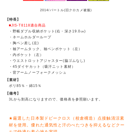
2014/バートル(旧クロカメ被服)
【特長】
■JIS-T8118適合商品
・野帳ダブル収納ポケット(右・深さ19.0㎝)
・ネームホルダーループ
・胸ペン差し(左)
・袖アームタック、袖ペンポケット（左）
・内ポケット（左）
・ウエストロットアジャスター(脇ゴムなし)
・45ダイヤカット（吸汗ニット素材）
・背アームノーフォークメッシュ
【素材】
ポリ85％・綿15％
【備考】
3Lから割高になりますので、価格表を参照願います。
★厳選した日本製ドビークロス（校倉構造）点接触清涼素
材を使用。優れた通気性と汗のべたつきを抑えるなどクー
ルで快適な着心地を実現。