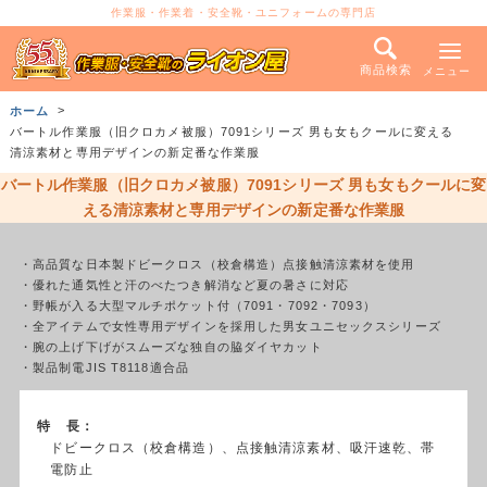
作業服・作業着・安全靴・ユニフォームの専門店
商品検索
メニュー
ホーム
バートル作業服（旧クロカメ被服）7091シリーズ 男も女もクールに変える
清涼素材と専用デザインの新定番な作業服
バートル作業服（旧クロカメ被服）7091シリーズ 男も女もクールに変
える清涼素材と専用デザインの新定番な作業服
・高品質な日本製ドビークロス（校倉構造）点接触清涼素材を使用
・優れた通気性と汗のべたつき解消など夏の暑さに対応
・野帳が入る大型マルチポケット付（7091・7092・7093）
・全アイテムで女性専用デザインを採用した男女ユニセックスシリーズ
・腕の上げ下げがスムーズな独自の脇ダイヤカット
・製品制電JIS T8118適合品
特 長：
ドビークロス（校倉構造）、点接触清涼素材、吸汗速乾、帯
電防止