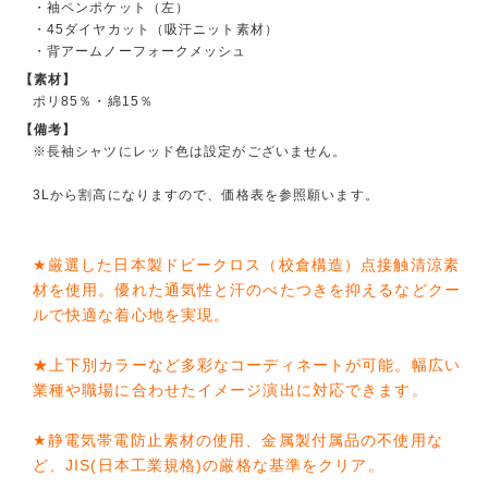
・袖ペンポケット（左）
・45ダイヤカット（吸汗ニット素材）
・背アームノーフォークメッシュ
【素材】
ポリ85％・綿15％
【備考】
※長袖シャツにレッド色は設定がございません。
3Lから割高になりますので、価格表を参照願います。
★厳選した日本製ドビークロス（校倉構造）点接触清涼素
材を使用。優れた通気性と汗のべたつきを抑えるなどクー
ルで快適な着心地を実現。
★上下別カラーなど多彩なコーディネートが可能。幅広い
業種や職場に合わせたイメージ演出に対応できます。
★静電気帯電防止素材の使用、金属製付属品の不使用な
ど、JIS(日本工業規格)の厳格な基準をクリア。