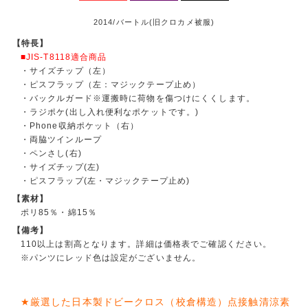
2014/バートル(旧クロカメ被服)
【特長】
■JIS-T8118適合商品
・サイズチップ（左）
・ピスフラップ（左：マジックテープ止め）
・バックルガード※運搬時に荷物を傷つけにくくします。
・ラジポケ(出し入れ便利なポケットです。)
・Phone収納ポケット（右）
・両脇ツインループ
・ペンさし(右)
・サイズチップ(左)
・ピスフラップ(左・マジックテープ止め)
【素材】
ポリ85％・綿15％
【備考】
110以上は割高となります。詳細は価格表でご確認ください。
※パンツにレッド色は設定がございません。
★厳選した日本製ドビークロス（校倉構造）点接触清涼素