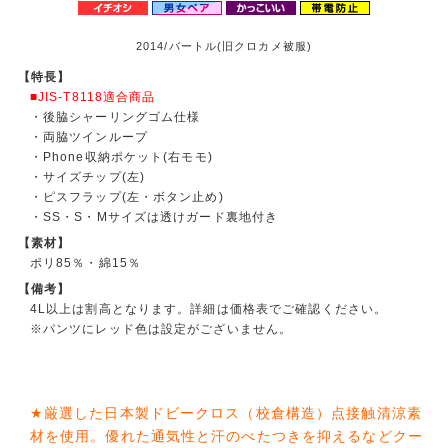
2014/バートル(旧クロカメ被服)
【特長】
■JIS-T8118適合商品
・後脇シャーリングゴム仕様
・両脇ツインループ
・Phone収納ポケット(右モモ)
・サイズチップ(左)
・ピスフラップ(左・ボタン止め)
・SS・S・Mサイズは透けガード裏地付き
【素材】
ポリ85％・綿15％
【備考】
4L以上は割高となります。詳細は価格表でご確認ください。
※パンツにレッド色は設定がございません。
★厳選した日本製ドビークロス（校倉構造）点接触清涼素
材を使用。優れた通気性と汗のべたつきを抑えるなどクー