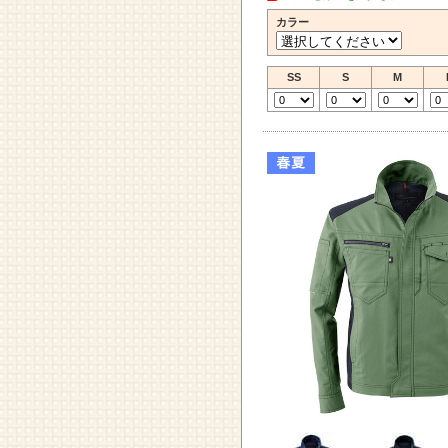
カラー
SS
S
M