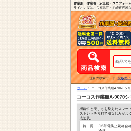
作業服
・
作業着
・
安全靴
・
ユニフォー
ライオン屋は、兵庫県庁・尼崎市役所など
注目の検索ワード
秋冬のイ
ホーム
コーコス作業服A-9070
コーコス作業服A-907
機能性と美しさを整えたスマー
ストレッチ素材で肌なじみがよ
底追及。
特 長：
JIS帯電防止規格
冷感