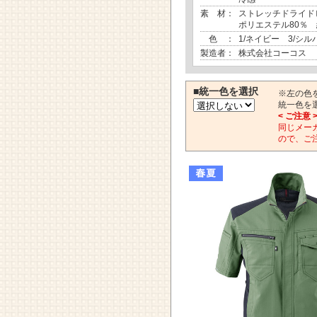
素 材：
ストレッチドライド
ポリエステル80％ 
色 ：
1/ネイビー 3/シル
製造者：
株式会社コーコス
■統一色を選択
※左の色
統一色を
< ご注意 
同じメー
ので、ご