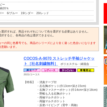
ビー
綿20％
バー 6/ブルー 19/シダー 20/レッド
を選択すれば、商品それぞれについて色を選択する必要はありません。
選択すると、各商品の色は選択できません。
>
カーの同じ色番号でも、商品のシリーズにより全く違った色合いになります
注意願います。
COCOS-A-9070 ストレッチ半袖ジャケッ
ト［社名刺繍無料］
ポリエステル・綿混合
2021/コーコス
【特長】
・消臭テープ付
・左右胸ポケット(巾13cm×深さ15cm)
・右胸ファスナーポケット(巾14cm×深さ18cm)
・野帳も入る右胸ポケット
・両袖マルチポケット
・両脇マルチポケット
・反射パイピング（背中・両袖）