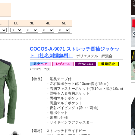
L
LL
3L
4L
5L
COCOS-A-9071 ストレッチ長袖ジャケッ
ト［社名刺繍無料］
ポリエステル・綿混合
2021/コーコス
【特長】
・消臭テープ付
・左右胸ポケット(巾13cm×深さ15cm)
・右胸ファスナーポケット(巾14cm×深さ18cm)
・野帳も入る右胸ポケット
・両袖マルチポケット
・両脇マルチポケット
・反射パイピング（背中・両袖）
・縦ポケット
・帯無し仕様
・サイドベンツアジャスター
【素材】
ストレッチドライドビー