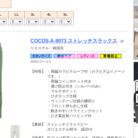
L
LL
3L
4L
5L
COCOS-A-9073 ストレッチスラックス
ポ
リエステル・綿混合
2021/コーコス
【特長】
・両脇カラビナループ付（カラビナはイメージ
です。）
・両脇コインポケット付き
・透け防止付き（シルバーのみ）
・マルチポケット
・ひざタック仕様
・ヴィンテージ仕様の腰回り
・フロント持ち出し仕様
・動きやすいクライミングカット
・ひざ裏反射パイピング付
【素材】
ストレッチドライドビー
ポリエステル80％、綿20％