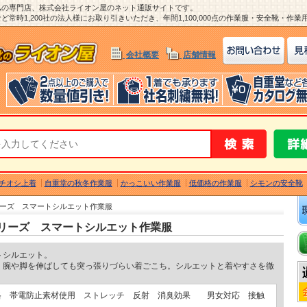
ム
の専門店、株式会社ライオン屋のネット通販サイトです。
常時1,200社の法人様にお取り引きいただき、年間1,100,000点の作業服・安全靴・作
会社概要
店舗情報
チオシ上着
自重堂の秋冬作業服
かっこいい作業服
低価格の作業服
シモンの安全靴
シリーズ スマートシルエット作業服
0シリーズ スマートシルエット作業服
トシルエット。
く腕や脚を伸ばしても突っ張りづらい着ごこち。シルエットと着やすさを徹
合格 帯電防止素材使用 ストレッチ 反射 消臭効果 男女対応 接触