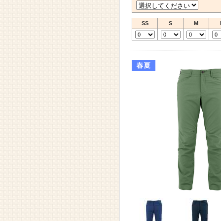
SS
S
M