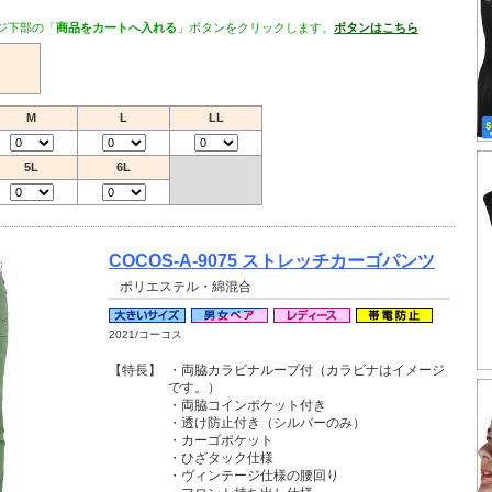
ジ下部の「
商品をカートへ入れる
」ボタンをクリックします。
ボタンはこちら
M
L
LL
5L
6L
COCOS-A-9075 ストレッチカーゴパンツ
ポリエステル・綿混合
2021/コーコス
【特長】
・両脇カラビナループ付（カラビナはイメージ
です。）
・両脇コインポケット付き
・透け防止付き（シルバーのみ）
・カーゴポケット
・ひざタック仕様
・ヴィンテージ仕様の腰回り