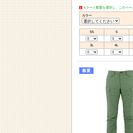
カラーと数量を選択し、このペー
カラー
SS
S
3L
4L