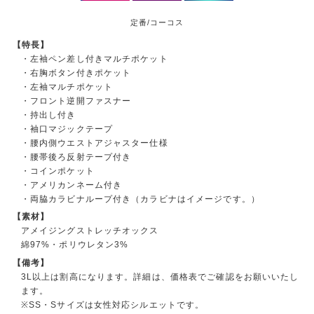
定番/コーコス
【特長】
・左袖ペン差し付きマルチポケット
・右胸ボタン付きポケット
・左袖マルチポケット
・フロント逆開ファスナー
・持出し付き
・袖口マジックテープ
・腰内側ウエストアジャスター仕様
・腰帯後ろ反射テープ付き
・コインポケット
・アメリカンネーム付き
・両脇カラビナループ付き（カラビナはイメージです。）
【素材】
アメイジングストレッチオックス
綿97%・ポリウレタン3%
【備考】
3L以上は割高になります。詳細は、価格表でご確認をお願いいたし
ます。
※SS・Sサイズは女性対応シルエットです。