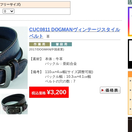
(フリーサイズ)
CUC0811 DOGMANヴィンテージスタイル
ベルト
革
2017/DOGMAN(中国産業)
【素材】
本体：牛革
バックル：亜鉛合金
【備考】
110㎝×4㎝幅(サイズ調整可能)
バックル幅：10.3㎝×4.1㎝幅
ベルトの穴の数：7
¥3,200
税込価格