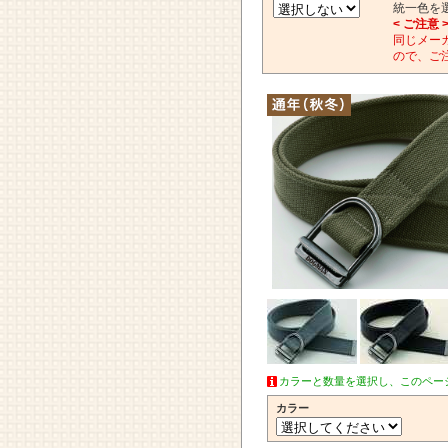
統一色を
< ご注意 
同じメー
ので、ご
カラーと数量を選択し、このペー
カラー