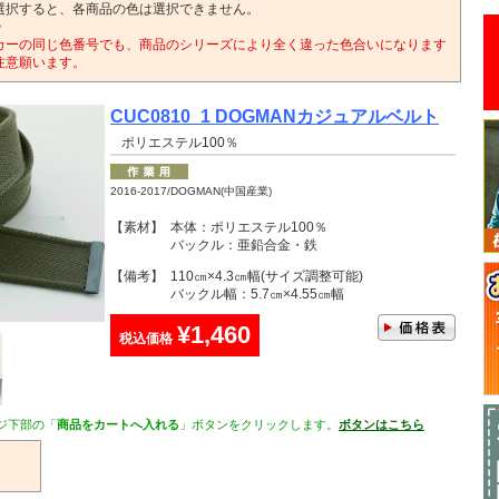
選択すると、各商品の色は選択できません。
>
カーの同じ色番号でも、商品のシリーズにより全く違った色合いになります
注意願います。
CUC0810_1 DOGMANカジュアルベルト
ポリエステル100％
2016-2017/DOGMAN(中国産業)
【素材】
本体：ポリエステル100％
バックル：亜鉛合金・鉄
【備考】
110㎝×4.3㎝幅(サイズ調整可能)
バックル幅：5.7㎝×4.55㎝幅
¥1,460
税込価格
ジ下部の「
商品をカートへ入れる
」ボタンをクリックします。
ボタンはこちら