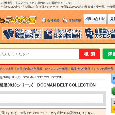
ム
の専門店、株式会社ライオン屋のネット通販サイトです。
常時1,200社の法人様にお取り引きいただき、年間1,100,000点の作業服・安全靴・作
会社概要
店舗情報
チオシ上着
自重堂の秋冬作業服
かっこいい作業服
低価格の作業服
シモンの安全靴
810シリーズ DOGMAN BELT COLLECTION
0810シリーズ DOGMAN BELT COLLECTION
を選択すれば、商品それぞれについて色を選択する必要はありません。