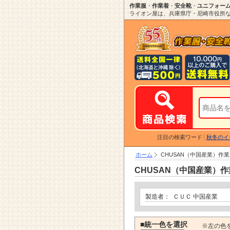
作業服
・
作業着
・
安全靴
・
ユニフォー
ライオン屋は、兵庫県庁・尼崎市役所など
注目の検索ワード
秋冬のイ
ホーム
CHUSAN（中国産業）作業服0
CHUSAN（中国産業）作業服
製造者：
ＣＵＣ 中国産業
■統一色を選択
※左の色