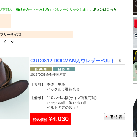
ジ下部の「
商品をカートへ入れる
」ボタンをクリックします。
ボタンはこちら
(フリーサイズ)
CUC0812 DOGMANカウレザーベルト
革
2017/DOGMAN(中国産業)
【素材】
本体：牛革
バックル：亜鉛合金
【備考】
110㎝×4㎝幅(サイズ調整可能)
バックル幅：6㎝×4㎝幅
ベルトの穴の数：7
¥4,030
税込価格