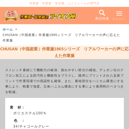
作業服・作業着・安全靴・ユニフォームの専門店
商品検索
メニュー
ホーム
CHUSAN（中国産業）作業服1965シリーズ リアルワーカーの声に応えた
作業服
CHUSAN（中国産業）作業服1965シリーズ リアルワーカーの声に応
えた作業服
ストレッチ素材にて機動力の確保、敗れやすい部分の補強。デュポン社のテ
フロン加工による防汚性と機能性をプラスし、随所にプリントされた反射プ
リントで作業現場での視認性も確保。また、裏地部分をハニカム構造にする
事により、軽量で強度。立体ハニカム構造にする事により着用時のベタつき
を軽減。
素 材：
ポリエステル100％
色 ：
34/チャコールグレー