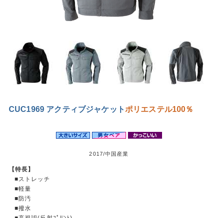
CUC1969 アクティブジャケット
ポリエステル100％
2017/中国産業
【特長】
■ストレッチ
■軽量
■防汚
■撥水
■高視認(反射ﾌﾟﾘﾝﾄ)