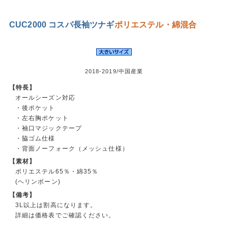
CUC2000 コスパ長袖ツナギ
ポリエステル・綿混合
2018-2019/中国産業
【特長】
オールシーズン対応
・後ポケット
・左右胸ポケット
・袖口マジックテープ
・脇ゴム仕様
・背面ノーフォーク（メッシュ仕様）
【素材】
ポリエステル65％・綿35％
(ヘリンボーン)
【備考】
3L以上は割高になります。
詳細は価格表でご確認ください。