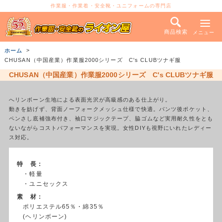
作業服・作業着・安全靴・ユニフォームの専門店
商品検索
メニュー
ホーム
CHUSAN（中国産業）作業服2000シリーズ C's CLUBツナギ服
CHUSAN（中国産業）作業服2000シリーズ C's CLUBツナギ服
へリンボーン生地による表面光沢が高級感のある仕上がり。
動きを妨げず、背面ノーフォークメッシュ仕様で快適。パンツ後ポケット、
ペンさし底補強布付き、袖口マジックテープ、脇ゴムなど実用耐久性をとも
ないながらコストパフォーマンスを実現。女性DIYも視野にいれたレディー
ス対応。
特 長：
・軽量
・ユニセックス
素 材：
ポリエステル65％・綿35％
(ヘリンボーン)