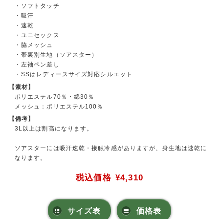
・ソフトタッチ
・吸汗
・速乾
・ユニセックス
・脇メッシュ
・帯裏別生地（ソアスター）
・左袖ペン差し
・SSはレディースサイズ対応シルエット
【素材】
ポリエステル70％・綿30％
メッシュ：ポリエステル100％
【備考】
3L以上は割高になります。
ソアスターには吸汗速乾・接触冷感がありますが、身生地は速乾に
なります。
税込価格
¥4,310
サイズ表
価格表