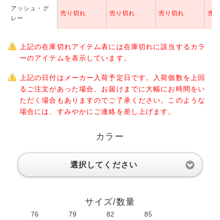
アッシュ・グ
売り切れ
売り切れ
売り切れ
売
レー
上記の在庫切れアイテム表には在庫切れに該当するカラ
ーのアイテムを表示しています。
上記の日付はメーカー入荷予定日です。入荷個数を上回
るご注文があった場合、お届けまでに大幅にお時間をい
ただく場合もありますのでご了承ください。このような
場合には、すみやかにご連絡を差し上げます。
カラー
選択してください
サイズ/数量
76
79
82
85