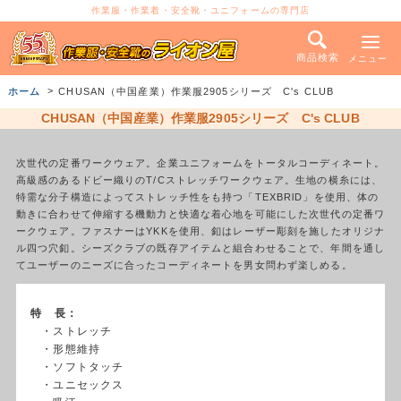
作業服・作業着・安全靴・ユニフォームの専門店
商品検索
メニュー
ホーム
CHUSAN（中国産業）作業服2905シリーズ C's CLUB
CHUSAN（中国産業）作業服2905シリーズ C's CLUB
次世代の定番ワークウェア。企業ユニフォームをトータルコーディネート。
高級感のあるドビー織りのT/Cストレッチワークウェア。生地の横糸には、
特需な分子構造によってストレッチ性をも持つ「TEXBRlD」を使用、体の
動きに合わせて伸縮する機動力と快適な着心地を可能にした次世代の定番ワ
ークウェア。ファスナーはYKKを使用、釦はレーザー彫刻を施したオリジナ
ル四つ穴釦。シーズクラブの既存アイテムと組合わせることで、年間を通し
てユーザーのニーズに合ったコーディネートを男女問わず楽しめる。
特 長：
・ストレッチ
・形態維持
・ソフトタッチ
・ユニセックス