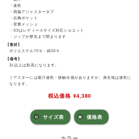
・速乾
・両脇アジャスタータブ
・右胸ポケット
・背裏メッシュ
・SSはレディースサイズ対応シルエット
・ジップが襟先まで閉まります
【素材】
ポリエステル70％・綿30％
【備考】
3L以上は割高になります。
ソアスターには吸汗速乾・接触冷感がありますが、身生地は速乾に
なります。
税込価格
¥4,380
サイズ表
価格表
カラー