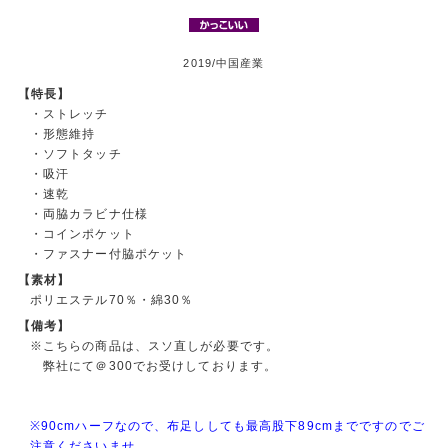
2019/中国産業
【特長】
・ストレッチ
・形態維持
・ソフトタッチ
・吸汗
・速乾
・両脇カラビナ仕様
・コインポケット
・ファスナー付脇ポケット
【素材】
ポリエステル70％・綿30％
【備考】
※こちらの商品は、スソ直しが必要です。
弊社にて＠300でお受けしております。
※90cmハーフなので、布足ししても最高股下89cmまでですのでご
注意くださいませ。