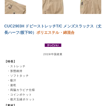
CUC2903H ドビーストレッチT/C メンズスラックス（丈
長ハーフ/股下90）
ポリエステル・綿混合
2019/中国産業
【特長】
・ストレッチ
・形態維持
・ソフトタッチ
・吸汗
・速乾
・両脇カラビナ仕様
・コインポケット
・後片玉縁ポケット
【素材】