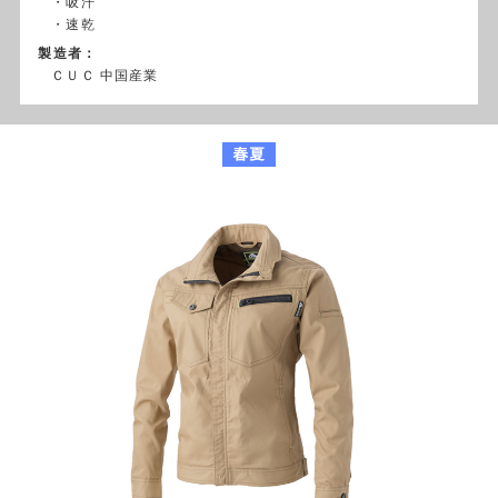
・吸汗
・速乾
製造者：
ＣＵＣ 中国産業