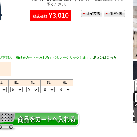
認ください。
¥3,010
税込価格
ジ下部の「
商品をカートへ入れる
」ボタンをクリックします。
ボタンはこちら
LL
EL
4L
5L
6L