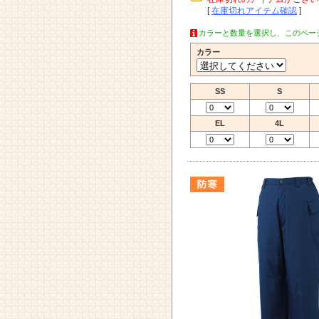
[
在庫切れアイテム確認
]
カラーと数量を選択し、このペー
カラー
SS
S
EL
4L