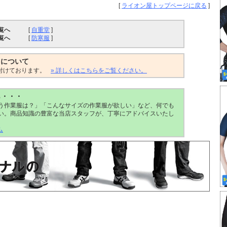
[
ライオン屋トップページに戻る
]
覧へ
[
自重堂
]
覧へ
[
防寒服
]
トについて
付けております。
» 詳しくはこちらをご覧ください。
ら・・・
う作業服は？」「こんなサイズの作業服が欲しい」など、何でも
い。商品知識の豊富な当店スタッフが、丁寧にアドバイスいたし
ム