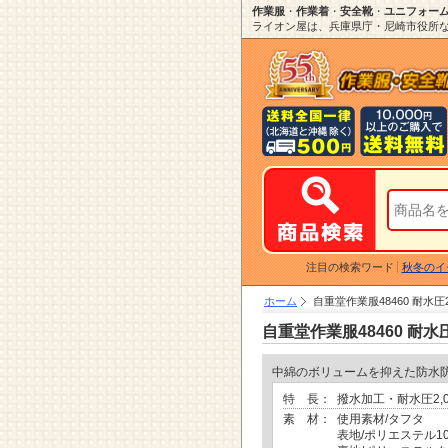
作業服
・
作業着
・
安全靴
・
ユニフォー
ライオン屋は、兵庫県庁・尼崎市役所など
注目の検索ワード
秋冬のイ
ホーム
自重堂作業服48460 耐水
自重堂作業服48460 耐
中綿のボリュームを抑えた防水
特 長：
撥水加工・耐水圧2,0
素 材：
使用素材/タフタ
表地/ポリエステル10