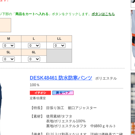
ジ下部の「
商品をカートへ入れる
」ボタンをクリックします。
ボタンはこちら
M
L
LL
5L
6L
DESK48461 防水防寒パンツ
ポリエステル
100％
定番/自重堂
【特長】
目張り加工 裾口アジャスター
【素材】
使用素材/タフタ
表地/ポリエステル100%
裏地/ポリエステルタフタ 中綿60ｇキルト
【備考】
EL以上は割高となります。詳細は価格表でご確