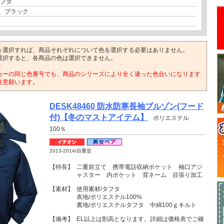
タフタ
、ブラック
を選択すれば、商品それぞれについて色を選択する必要はありません。
選択すると、各商品の色は選択できません。
>
カーの同じ色番号でも、商品のシリーズにより全く違った色合いになります
注意願います。
DESK48460 防水防寒長袖ブルゾン(フード
付)【冬のマストアイテム】
ポリエステル
100％
2013-2014/自重堂
【特長】
二重前立て 携帯電話収納ポケット 袖口アジ
ャスター 内ポケット 背ネーム 目張り加工
【素材】
使用素材/タフタ
表地/ポリエステル100%
裏地/ポリエステルタフタ 中綿100ｇキルト
【備考】
EL以上は割高となります。詳細は価格表でご確