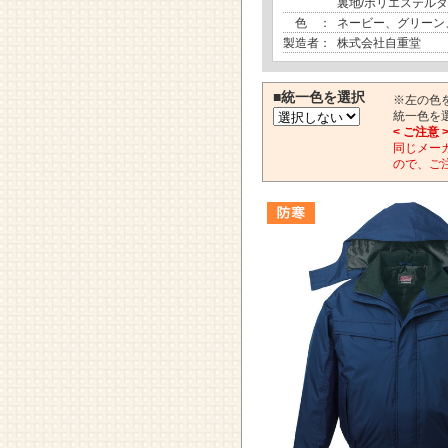
裏地/ポリエステル
色 ：
ネービー、グリーン
製造者：
株式会社自重堂
■統一色を選択
※左の色
統一色を
< ご注意 
同じメー
ので、ご