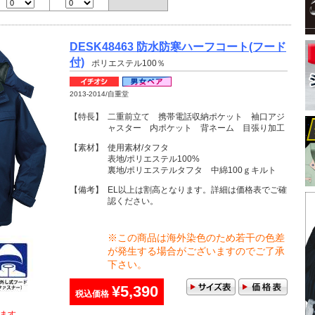
DESK48463 防水防寒ハーフコート(フード
付)
ポリエステル100％
2013-2014/自重堂
【特長】
二重前立て 携帯電話収納ポケット 袖口アジ
ャスター 内ポケット 背ネーム 目張り加工
【素材】
使用素材/タフタ
表地/ポリエステル100%
裏地/ポリエステルタフタ 中綿100ｇキルト
【備考】
EL以上は割高となります。詳細は価格表でご確
認ください。
※この商品は海外染色のため若干の色差
が発生する場合がございますのでご了承
下さい。
¥5,390
税込価格
ます。