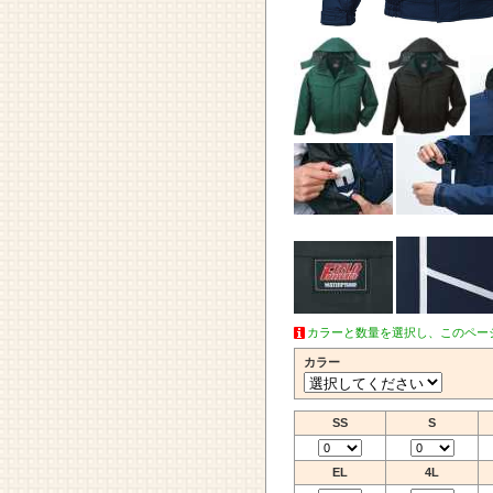
カラーと数量を選択し、このペー
カラー
SS
S
EL
4L