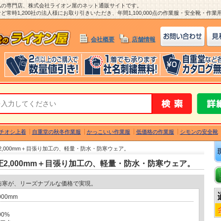
ム
の専門店、株式会社ライオン屋のネット通販サイトです。
常時1,200社の法人様にお取り引きいただき、年間1,100,000点の作業服・安全靴・作
会社概要
店舗情報
チオシ上着
自重堂の秋冬作業服
かっこいい作業服
低価格の作業服
シモンの安全靴
圧2,000mm＋目張り加工の、軽量・防水・防寒ウェア。
水圧2,000mm＋目張り加工の、軽量・防水・防寒ウェア。
防寒が、リーズナブルな価格で実現。
00mm
0%