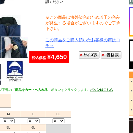
認ください。
※この商品は海外染色のため若干の色差
が発生する場合がございますのでご了承
下さい。
この商品をご購入頂いたお客様の声はコ
チラ
¥4,650
税込価格
ジ下部の「
商品をカートへ入れる
」ボタンをクリックします。
ボタンはこちら
M
L
LL
5L
6L