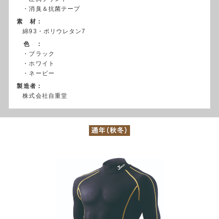
・消臭＆抗菌テープ
素 材：
綿93・ポリウレタン7
色 ：
・ブラック
・ホワイト
・ネービー
製造者：
株式会社自重堂