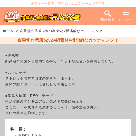
作業服・作業着・安全靴・ユニフォームの専門店
商品検索
メニュー
ホーム
自重堂作業服52024綿素材×機能的なカッティング！
自重堂作業服52024綿素材×機能的なカッティング！
■綿素材
綿高混率の素材を使用する事で、ソフトな風合いを実現しました。
■ストレッチ
ストレッチ素材で身体の動きをサポート。
身体の動きやラインに合わせて伸縮します。
■消臭＆抗菌（DEO＋テープ）
生活空間のアンモニアなどの消臭成分に触れる
ことにより不快臭を軽減するとともに、菌の繁殖を抑え、
臭いの発生を抑制します。
特 長：
・左胸プリント