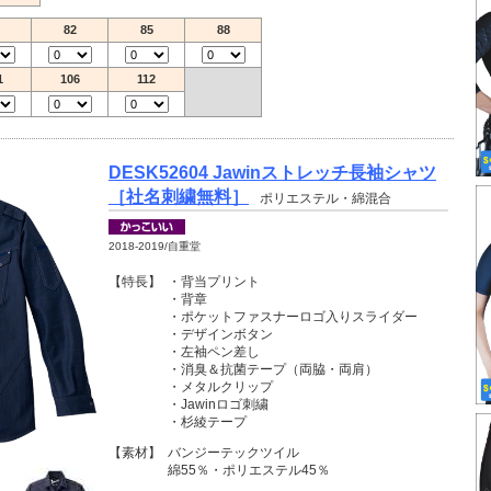
82
85
88
1
106
112
DESK52604 Jawinストレッチ長袖シャツ
［社名刺繍無料］
ポリエステル・綿混合
2018-2019/自重堂
【特長】
・背当プリント
・背章
・ポケットファスナーロゴ入りスライダー
・デザインボタン
・左袖ペン差し
・消臭＆抗菌テープ（両脇・両肩）
・メタルクリップ
・Jawinロゴ刺繍
・杉綾テープ
【素材】
バンジーテックツイル
綿55％・ポリエステル45％