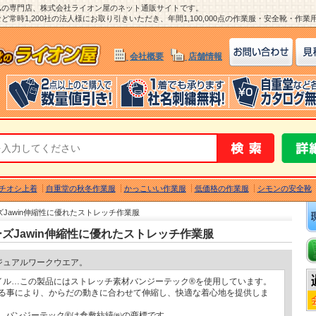
ム
の専門店、株式会社ライオン屋のネット通販サイトです。
常時1,200社の法人様にお取り引きいただき、年間1,100,000点の作業服・安全靴・作
会社概要
店舗情報
チオシ上着
自重堂の秋冬作業服
かっこいい作業服
低価格の作業服
シモンの安全靴
ズJawin伸縮性に優れたストレッチ作業服
ーズJawin伸縮性に優れたストレッチ作業服
ジュアルワークウエア。
イル…この製品にはストレッチ素材バンジーテック®を使用しています。
る事により、からだの動きに合わせて伸縮し、快適な着心地を提供しま
CH®、バンジーテック®は倉敷紡績㈱の商標です。