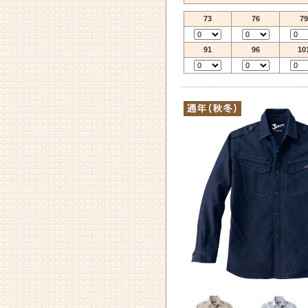
73
76
79
91
96
10