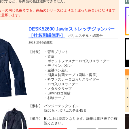
選択すると、各商品の色は選択できません。
>
カーの同じ色番号でも、商品のシリーズにより全く違った色合いになります
注意願います。
DESK52600 Jawinストレッチジャンパー
［社名刺繍無料］
ポリエステル・綿混合
2018-2019/自重堂
【特長】
・背当プリント
・背章
・ポケットファスナーロゴ入りスライダー
・デザインボタン
・左袖ペン差し
・消臭＆抗菌テープ（両脇・両肩）
・衿ファスナーロゴ入りスライダー
・ロゴ入りスライダー
・メタルクリップ
・Jawinロゴ刺繍
・杉綾テープ
【素材】
バンジーテックツイル
綿55％・ポリエステル45％
【備考】
EL以上は割高となります。詳細は価格表でご確
認ください。