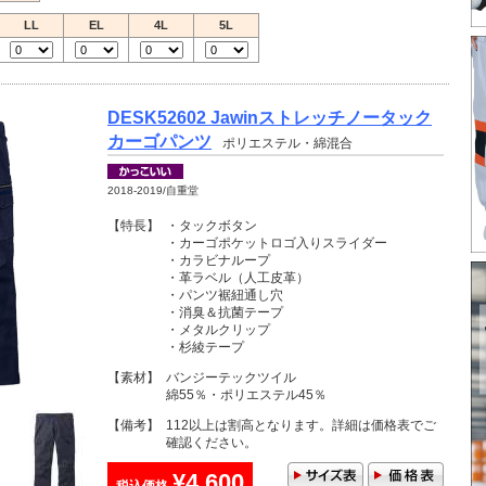
LL
EL
4L
5L
DESK52602 Jawinストレッチノータック
カーゴパンツ
ポリエステル・綿混合
2018-2019/自重堂
【特長】
・タックボタン
・カーゴポケットロゴ入りスライダー
・カラビナループ
・革ラベル（人工皮革）
・パンツ裾紐通し穴
・消臭＆抗菌テープ
・メタルクリップ
・杉綾テープ
【素材】
バンジーテックツイル
綿55％・ポリエステル45％
【備考】
112以上は割高となります。詳細は価格表でご
確認ください。
¥4,600