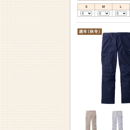
S
M
L