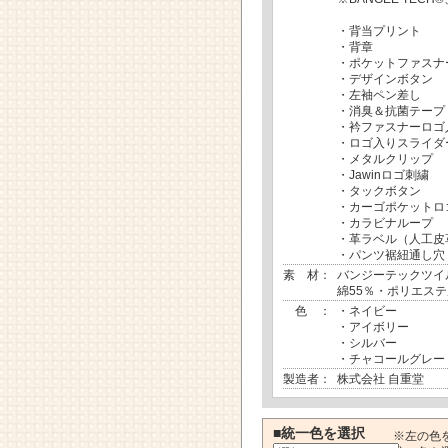
・背当プリント
・背章
・ポケットファスナ
・デザインボタン
・左袖ペン差し
・消臭＆抗菌テープ
・衿ファスナーロゴ
・ロゴ入りスライダ
・メタルクリップ
・Jawinロゴ刺繍
・タックボタン
・カーゴポケットロ
・カラビナループ
・革ラベル（人工皮
・パンツ裾紐通し穴
素 材：
バンジーテックツイ
綿55％・ポリエステ
色 ：
・ネイビー
・アイボリー
・シルバー
・チャコールグレー
製造者：
株式会社 自重堂
■統一色を選択
※左の色