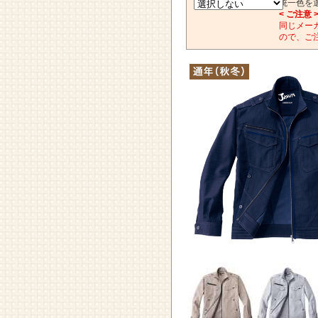
統一色を
< ご注意 
同じメー
ので、ご