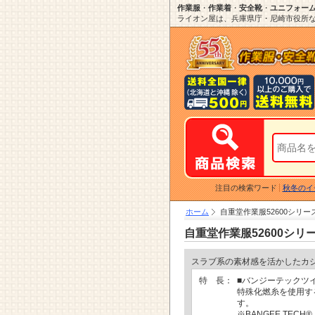
作業服
・
作業着
・
安全靴
・
ユニフォー
ライオン屋は、兵庫県庁・尼崎市役所など
注目の検索ワード
秋冬のイ
ホーム
自重堂作業服52600シリー
自重堂作業服52600シリ
スラブ系の素材感を活かしたカ
特 長：
■バンジーテックツ
特殊化燃糸を使用す
す。
※BANGEE TE