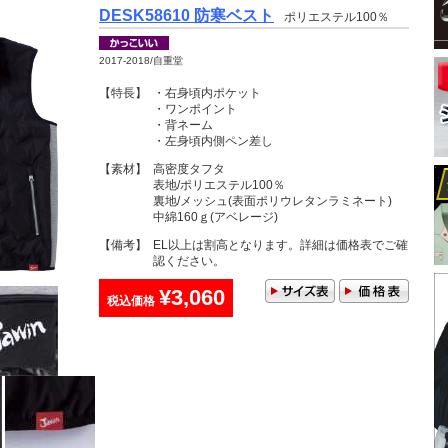
DESK58610 防寒ベスト
ポリエステル100％
2017-2018/自重堂
【特長】
・右身頃内ポケット
・ワンポイント
・背ネーム
・左身頃内側ペン差し
【素材】
高密度タフタ
表地/ポリエステル100％
裏地/メッシュ(表面ポリウレタンラミネート)
中綿160ｇ(アベレージ)
【備考】
EL以上は割高となります。詳細は価格表でご確
認ください。
¥3,060
税込価格