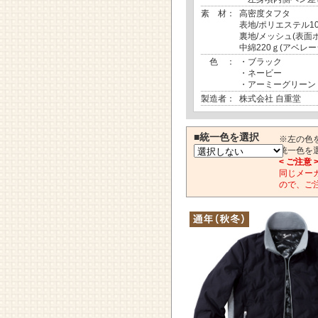
素 材：
高密度タフタ
表地/ポリエステル1
裏地/メッシュ(表面
中綿220ｇ(アベレー
色 ：
・ブラック
・ネービー
・アーミーグリーン
製造者：
株式会社 自重堂
■統一色を選択
※左の色
統一色を
< ご注意 
同じメー
ので、ご