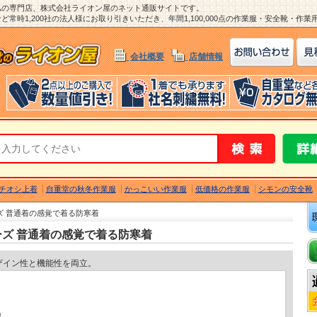
ム
の専門店、株式会社ライオン屋のネット通販サイトです。
常時1,200社の法人様にお取り引きいただき、年間1,100,000点の作業服・安全靴・作
会社概要
店舗情報
チオシ上着
自重堂の秋冬作業服
かっこいい作業服
低価格の作業服
シモンの安全靴
ーズ 普通着の感覚で着る防寒着
リーズ 普通着の感覚で着る防寒着
ザイン性と機能性を両立。
し