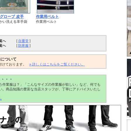
グローブ 皮手
作業用ベルト
かい洗える革手袋
作業用ベルト
覧へ
[
自重堂
]
覧へ
[
防寒服
]
トについて
付けております。
» 詳しくはこちらをご覧ください。
ら・・・
う作業服は？」「こんなサイズの作業服が欲しい」など、何でも
い。商品知識の豊富な当店スタッフが、丁寧にアドバイスいたし
ム