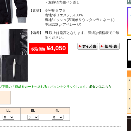
・左身頃内側ペン差し
【素材】
高密度タフタ
表地/ポリエステル100％
裏地/メッシュ(表面ポリウレタンラミネート)
中綿220ｇ(アベレージ)
【備考】
EL以上は割高となります。詳細は価格表でご確
認ください。
¥4,050
税込価格
ジ下部の「
商品をカートへ入れる
」ボタンをクリックします。
ボタンはこちら
LL
EL
4L