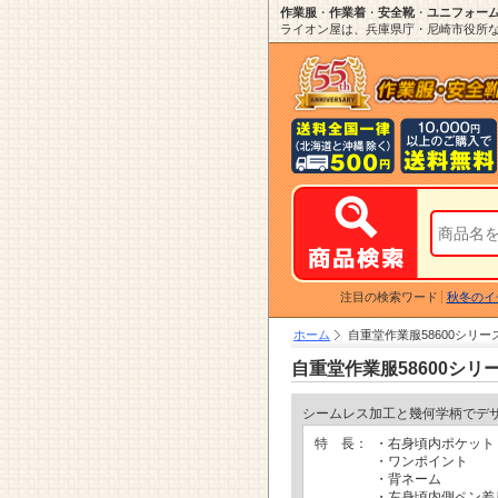
作業服
・
作業着
・
安全靴
・
ユニフォー
ライオン屋は、兵庫県庁・尼崎市役所など
注目の検索ワード
秋冬のイ
ホーム
自重堂作業服58600シリ
自重堂作業服58600シ
シームレス加工と幾何学柄でデ
特 長：
・右身頃内ポケット
・ワンポイント
・背ネーム
・左身頃内側ペン差